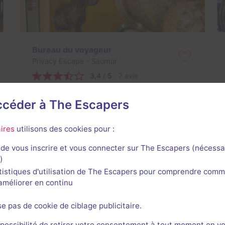
Bureau du voyageur
Privacy Escape
- Saumur
3,4 / 5
7 avis
Au choix
2-7 joueurs
accéder à The Escapers
Enquête / Mystère
22€ - 30€
ires
utilisons des cookies pour :
de vous inscrire et vous connecter sur The Escapers (nécessa
)
tistiques d'utilisation de The Escapers pour comprendre comm
l'améliorer en continu
se pas de cookie de ciblage publicitaire.
Les Mystères de Louis
Louis de Grenelle
- Saumur
 possibilité de retirer votre consentement à tout moment en v