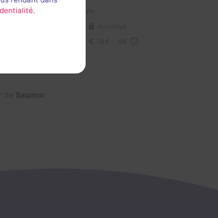
dentialité
.
Aucun avis
2-6 joueurs
Inconnue
Enquête / Mystère
14€ - 16€
ur de
Saumur
.