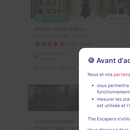
En extérieur
2 h 30 min
Mission Syrah Malbec
Drôles de Dames
- Saumur
5 / 5
7 avis
2-6 joueurs
× 4
Intermédiaire
🍪 Avant d'
équipes
Enquête / Mystère
13,3€ - 40€
Nous et nos
partena
vous permettre 
fonctionnement
mesurer les sta
est utilisée et 
The Escapers n'utili
Zombie l'antidote
Privacy Escape
- Saumur
Vous disposez de la