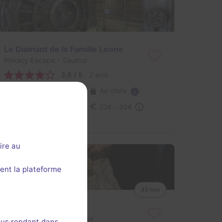
Le Diamant de la Famille Leone
Privacy Escape
- Saumur
3,6 / 5
2 avis
Au choix
2-7 joueurs
Cambriolage
22€ - 30€
ire au
ent la plateforme
45 min
Louis en Quête d'Art
Louis de Grenelle
- Saumur
ous rendant dans