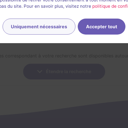
s du site. Pour en savoir plus, visitez notre
politique de confi
2,6 / 5
2 avis
3-12 joueurs
Pour débuter
Logique
20€ - 26€
Uniquement nécessaires
Accepter tout
es correspondant à votre recherche sont disponibles auto
Étendre la recherche