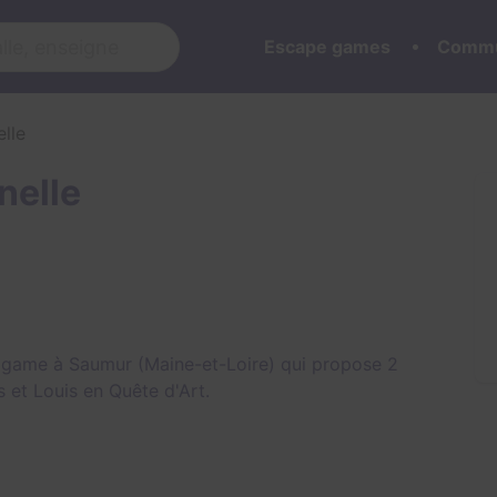
Escape games
Commu
lle
nelle
e game à Saumur (Maine-et-Loire) qui propose 2
s
et
Louis en Quête d'Art
.