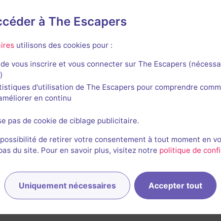
accéder à The Escapers
s de Grenelle
ires
utilisons des cookies pour :
de vous inscrire et vous connecter sur The Escapers (nécessa
)
tistiques d'utilisation de The Escapers pour comprendre comm
l'améliorer en continu
45 min
se pas de cookie de ciblage publicitaire.
Louis en Quête d'Art
Aucun avis
 possibilité de retirer votre consentement à tout moment en v
s du site. Pour en savoir plus, visitez notre
politique de confi
2-6 joueurs
Inconnue
Enquête / Mystère
14€ - 16€
Uniquement nécessaires
Accepter tout