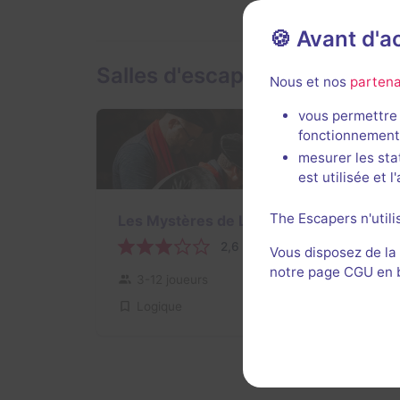
🍪 Avant d'
Salles d'escape game de Loui
Nous et nos
partena
vous permettre 
fonctionnement
mesurer les sta
est utilisée et 
The Escapers n'utili
Les Mystères de Louis
2,6 / 5
2 avis
Vous disposez de la
notre page CGU en ba
3-12 joueurs
Pour débuter
Logique
20€ - 26€