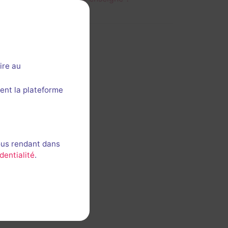
ire au
ent la plateforme
ous rendant dans
dentialité
.