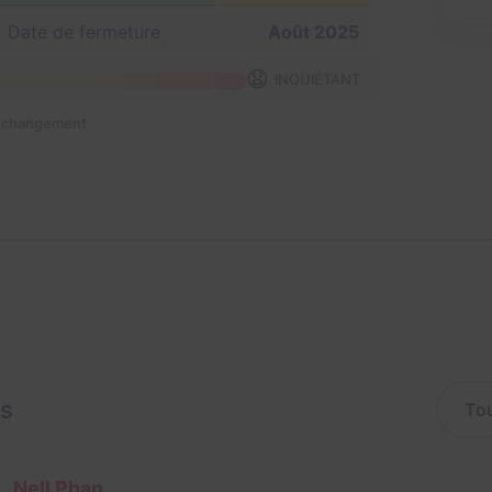
Date de fermeture
Août 2025
😧
INQUIÉTANT
n changement
is
Nell Phan