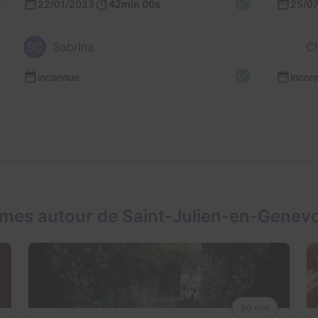
22/01/2023
42min 00s
25/0
SC
Sabrina
Cl
inconnue
incon
mes autour de Saint-Julien-en-Genevo
90 min