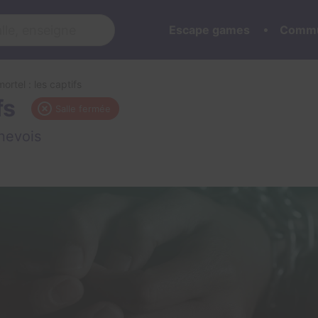
Escape games
Commu
mortel : les captifs
fs
Salle fermée
nevois