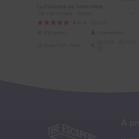
La Chambre de Tante Hilda
Trip Trap Escape
- Genève
4,8 / 5
152 avis
3-8 joueurs
Intermédiaire
28,8CHF - 86,7CHF
Série / Film / Roman
À p
Qui so