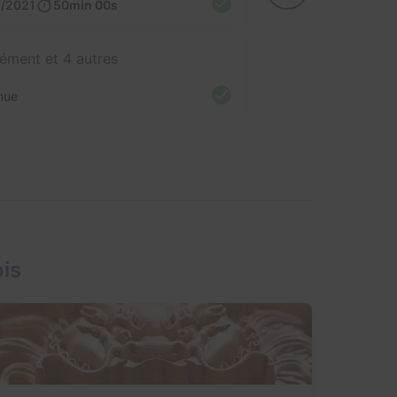
7/2021
50min 00s
ément et 4 autres
nue
is