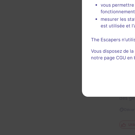
vous permettre 
fonctionnement
Décor 
mesurer les sta
est utilisée et 
The Escapers n'utili
Vous disposez de la
notre page CGU en ba
Un peu
et de 
beauco
novate
des gé
Décor 
Util