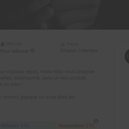
Difficulté
Thème
Frisson / Horreur
Pour débuter
ès un copieux repas, votre hôte vous propose
eillez, emprisonné, dans un lieu sordide.
 du bien !
n univers glauque ou vous êtes les
Réflexion
41%
Manipulation
21%