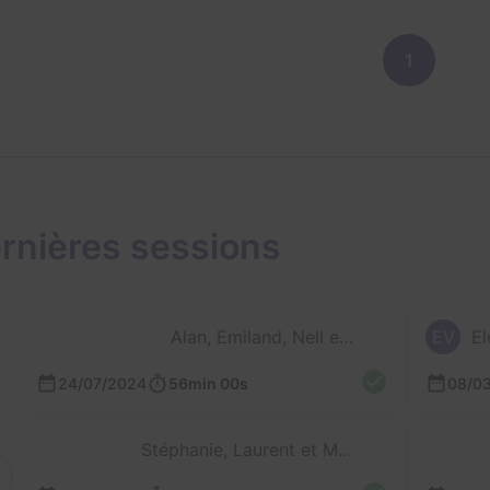
1
rnières sessions
Alan, Emiland, Nell et Liamine
EV
El
24/07/2024
56min 00s
08/0
Stéphanie, Laurent et Mathieu