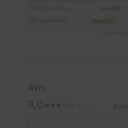
Date d'ouverture
Juin 2021
😱 Trouillomètre
Signaler u
Avis
3,0
4 av
• 4 avis
5
0
4
0