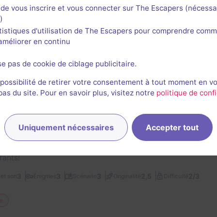
de vous inscrire et vous connecter sur The Escapers (nécessa
)
😧
1/3
2
4
2
1
et son
Énigmes
Scénario
Originalité
Difficulté
Peur
tistiques d'utilisation de The Escapers pour comprendre comm
l'améliorer en continu
Cyril Aquillon
se pas de cookie de ciblage publicitaire.
1629
escapes réalisés
1532
escapes notés
136
avis utiles
 possibilité de retirer votre consentement à tout moment en v
s du site. Pour en savoir plus, visitez notre
politique de confi
25 juillet 2021
salle jouée le 25 juillet 2021
 plus poussée que leur 1ère room, on en reste quand même
qualité d'énigmes. Là aussi, la thématique Casa de Papel est
Uniquement nécessaires
Accepter tout
up de fausses pistes, alors on a facile de se tromper, ce qu
ur pour autant, mais comme déjà dit, ils méritent le détour 
rants!
2/3
3
3
3
2,5
et son
Énigmes
Scénario
Originalité
Difficulté
e