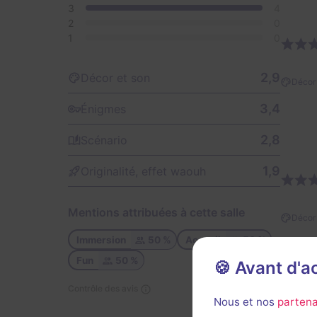
3
4
2
0
1
0
2,9
Décor et son
Décor 
3,4
Énigmes
2,8
Scénario
1,9
Originalité, effet waouh
Mentions attribuées à cette salle
Décor 
Immersion
50 %
Accueil
50 %
Fun
50 %
🍪 Avant d'
Contrôle des avis
Nous et nos
partena