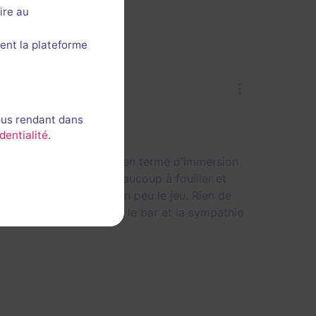
ire au
ent la plateforme
ous rendant dans
dentialité
.
 un peu sur notre faim en terme d'immersion
 peu présente. Il y a beaucoup à fouiller et
i permet de rallonger un peu le jeu. Rien de
pour l'espace convivial, le bar et la sympathie