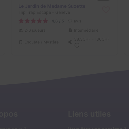
Le Jardin de Madame Suzette
Trip Trap Escape
- Genève
4,8 / 5
97 avis
2-6 joueurs
Intermédiaire
38,3CHF - 130CHF
Enquête / Mystère
ropos
Liens utiles
mmes-nous ?
Vous êtes une enseigne ?