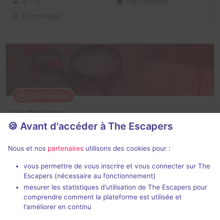
4 - 12
Pour enfants
Cambriolage
Salle fermée
Les Détectives
🍪 Avant d'accéder à The Escapers
3,4 / 5
5 avis
2 - 5
Intermédiaire
Nous et nos
partenaires
utilisons des cookies pour :
Enquête / Mystère
vous permettre de vous inscrire et vous connecter sur The
Escapers (nécessaire au fonctionnement)
mesurer les statistiques d'utilisation de The Escapers pour
comprendre comment la plateforme est utilisée et
l'améliorer en continu