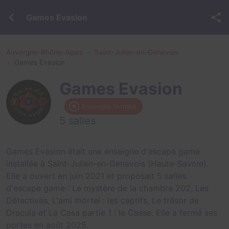
Games Evasion
Auvergne-Rhône-Alpes
Saint-Julien-en-Genevois
Games Evasion
Games Evasion
Enseigne fermée
5 salles
Games Evasion était une enseigne d'escape game
installée à Saint-Julien-en-Genevois (Haute-Savoie).
Elle a ouvert en juin 2021 et proposait 5 salles
d'escape game :
Le mystère de la chambre 202
,
Les
Détectives
,
L'ami mortel : les captifs
,
Le trésor de
Dracula
et
La Casa partie 1 : le Casse
. Elle a fermé ses
portes en août 2025.