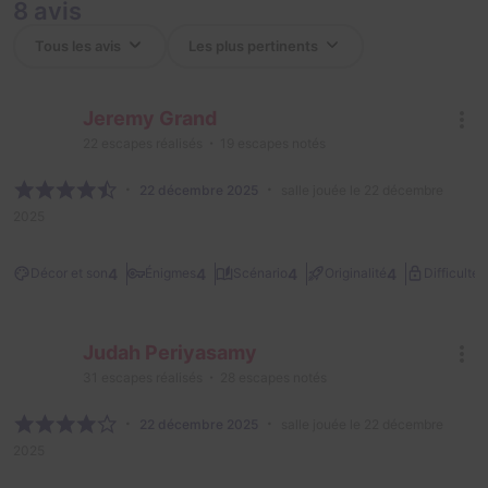
8 avis
Jeremy Grand
22
escapes réalisés
19
escapes notés
22 décembre 2025
salle jouée le 22 décembre
2025
2
4
4
4
4
Décor et son
Énigmes
Scénario
Originalité
Difficulté
Judah Periyasamy
31
escapes réalisés
28
escapes notés
22 décembre 2025
salle jouée le 22 décembre
2025