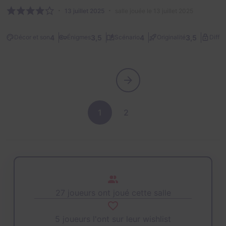
13 juillet 2025
salle jouée le 13 juillet 2025
4
3,5
4
3,5
Décor et son
Énigmes
Scénario
Originalité
Diffic
1
2
27 joueurs ont joué cette salle
5 joueurs l'ont sur leur wishlist