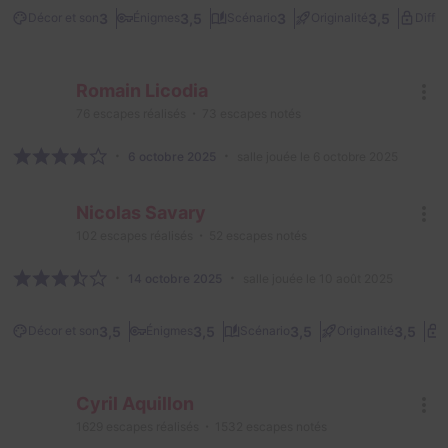
3
3,5
3
3,5
Décor et son
Énigmes
Scénario
Originalité
Diffic
Romain Licodia
76
escapes réalisés
73
escapes notés
6 octobre 2025
salle jouée le 6 octobre 2025
Nicolas Savary
102
escapes réalisés
52
escapes notés
14 octobre 2025
salle jouée le 10 août 2025
3,5
3,5
3,5
3,5
Décor et son
Énigmes
Scénario
Originalité
D
Cyril Aquillon
1629
escapes réalisés
1532
escapes notés