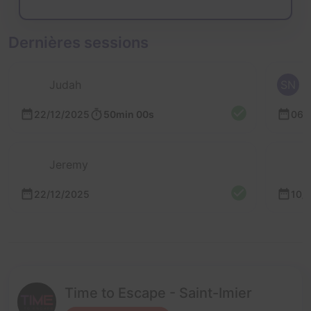
Dernières sessions
Judah
SN
22/12/2025
50min 00s
06/
Jeremy
22/12/2025
10/
Time to Escape - Saint-Imier