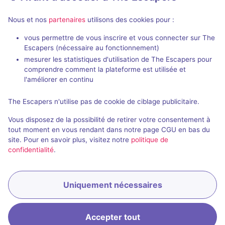
Nous et nos
partenaires
utilisons des cookies pour :
90 min
vous permettre de vous inscrire et vous connecter sur The
La Quintessence
Le Motel Ha
Escapers (nécessaire au fonctionnement)
Many Tales
- La Chaux-de-Fonds
HorrorXcape
- 
mesurer les statistiques d'utilisation de The Escapers pour
4,9 / 5
39 avis
comprendre comment la plateforme est utilisée et
l'améliorer en continu
3 - 6
Difficile
2 - 5
40CHF - 55CHF
The Escapers n'utilise pas de cookie de ciblage publicitaire.
Historique / Culturel
Vous disposez de la possibilité de retirer votre consentement à
tout moment en vous rendant dans notre page CGU en bas du
site. Pour en savoir plus, visitez notre
politique de
confidentialité
.
Uniquement nécessaires
Accepter tout