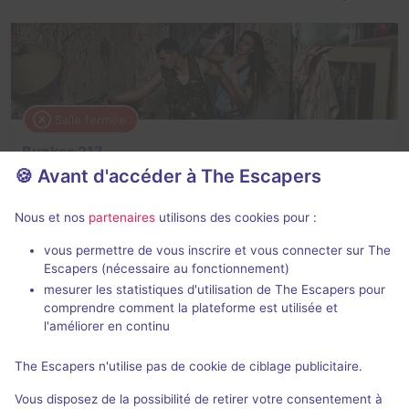
Salle fermée
Bunker 217
🍪 Avant d'accéder à The Escapers
4,1 / 5
8 avis
2 - 5
Intermédiaire
Nous et nos
partenaires
utilisons des cookies pour :
Catastrophe
vous permettre de vous inscrire et vous connecter sur The
Escapers (nécessaire au fonctionnement)
mesurer les statistiques d'utilisation de The Escapers pour
comprendre comment la plateforme est utilisée et
l'améliorer en continu
The Escapers n'utilise pas de cookie de ciblage publicitaire.
Salle fermée
Vous disposez de la possibilité de retirer votre consentement à