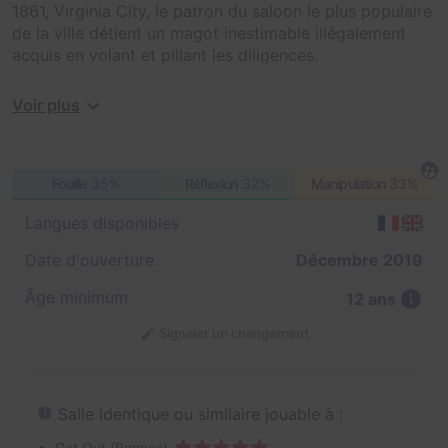
1861, Virginia City, le patron du saloon le plus populaire
de la ville détient un magot inestimable illégalement
acquis en volant et pillant les diligences.
Arriverez-vous à récupérer ce butin pour pouvoir
Voir plus
rendre justice à la ville ?!
Fouille
35%
Réflexion
32%
Manipulation
33%
Langues disponibles
Date d'ouverture
Décembre 2019
Âge minimum
12 ans
Signaler un changement
Salle identique ou similaire jouable à :
Get Out (Rennes)