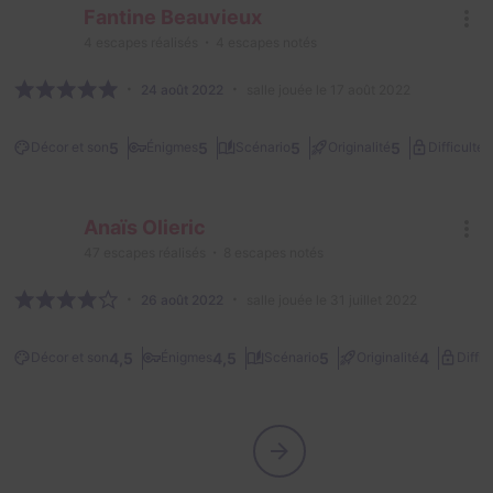
Fantine Beauvieux
4
escapes réalisés
4
escapes notés
24 août 2022
salle jouée le 17 août 2022
2
5
5
5
5
Décor et son
Énigmes
Scénario
Originalité
Difficulté
Anaïs Olieric
47
escapes réalisés
8
escapes notés
26 août 2022
salle jouée le 31 juillet 2022
4,5
4,5
5
4
Décor et son
Énigmes
Scénario
Originalité
Diffic