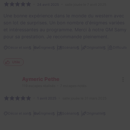
24 avril 2025
salle jouée le 7 avril 2025
Une bonne expérience dans le monde du western avec
son lot de surprises. Un bon nombre d'énigmes variées
et intéressantes au programme. Merci à notre GM Samy
pour sa prestation. Je recommande pleinement.
1
5
5
5
5
Décor et son
Énigmes
Scénario
Originalité
Difficulté
Utile
Aymeric Pethe
119
escapes réalisés
7
escapes notés
1 avril 2025
salle jouée le 31 mars 2025
5
5
5
5
Décor et son
Énigmes
Scénario
Originalité