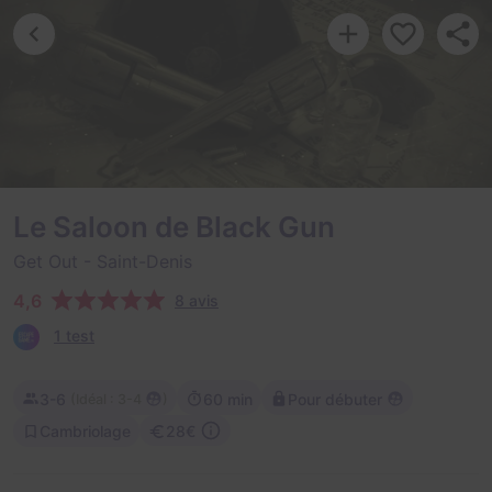
Le Saloon de Black Gun
Get Out
- Saint-Denis
4,6
8 avis
1 test
3-6
60 min
Pour débuter
(
)
Idéal : 3-4
Cambriolage
28€