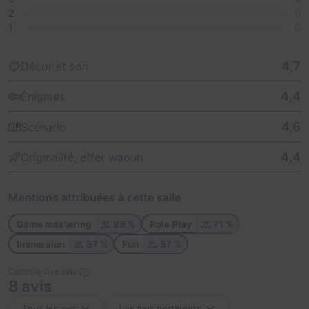
2
0
1
0
4,7
Décor et son
4,4
Énigmes
4,6
Scénario
4,4
Originalité, effet waouh
Mentions attribuées à cette salle
Game mastering
86 %
Role Play
71 %
Immersion
57 %
Fun
57 %
Contrôle des avis
8 avis