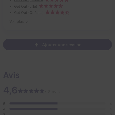
Get Out (Lille)
Get Out (Orléans)
Voir plus
Ajouter une session
Avis
4,6
• 8 avis
5
4
4
4
3
0