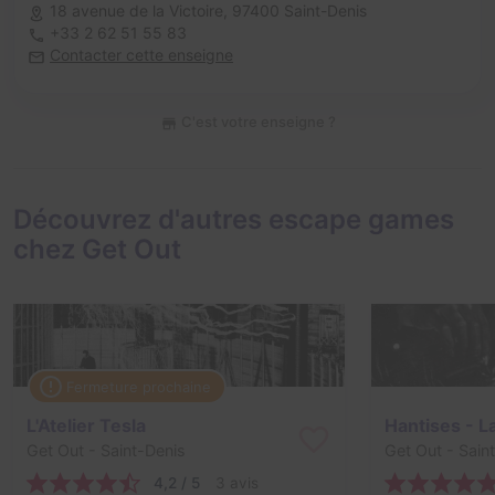
18 avenue de la Victoire,
97400 Saint-Denis
+33 2 62 51 55 83
Contacter cette enseigne
C'est votre enseigne ?
Découvrez d'autres escape games
chez Get Out
Fermeture prochaine
L'Atelier Tesla
Get Out
- Saint-Denis
Get Out
- Sain
4,2 / 5
3 avis