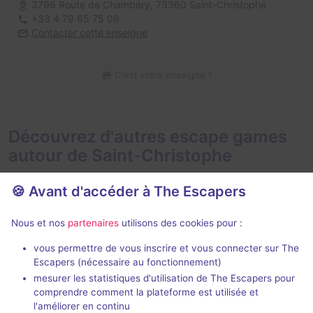
3796 Route de Chambéry,
73360 Saint-Christophe
+33 4 79 65 75 08
Contacter cette enseigne
C'est votre enseigne ?
Découvrez d'autres escape games
autour de Saint-Christophe
🍪 Avant d'accéder à The Escapers
Nous et nos
partenaires
utilisons des cookies pour :
vous permettre de vous inscrire et vous connecter sur The
Escapers (nécessaire au fonctionnement)
Bleue
L'Élixir
mesurer les statistiques d'utilisation de The Escapers pour
Escape Game Bastille
- Grenoble
Prizoners
- Gr
comprendre comment la plateforme est utilisée et
4,8 / 5
99 avis
l'améliorer en continu