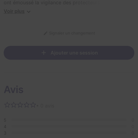
ont émoussé la vigilance des protecteurs du site... mais
ce qui était devenu légende s'avère être bien réel.
Voir plus
Chacun peut constater que le mal s'est immiscé un peu
partout. Le combat s'annonce rude. Rejoignez-nous
Signaler un changement
pour défendre notre terre face aux démons de l'enfer...
Ajouter une session
Avis
• 0 avis
5
0
4
0
3
0