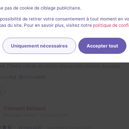
se pas de cookie de ciblage publicitaire.
e
 possibilité de retirer votre consentement à tout moment en v
s du site. Pour en savoir plus, visitez notre
politique de confi
Adrien Archambault
561
escapes réalisés
526
escapes notés
107
avis utiles
Uniquement nécessaires
Accepter tout
16 avril 2025
salle jouée le 16 avril 2025
d'habitude un super moment chez Prison Island
ne 23ème cellule en prime depuis mon dernier passage
2/3
4,5
et son
Difficulté
e
Clément Richard
89
escapes réalisés
77
escapes notés
29 mars 2025
salle jouée le 29 mars 2025