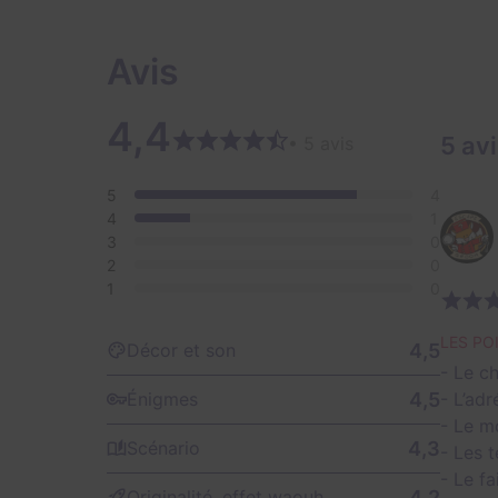
Avis
4,4
5 av
• 5 avis
5
4
4
1
3
0
2
0
1
0
LES PO
4,5
Décor et son
- Le c
4,5
Énigmes
- L’adr
- Le m
4,3
Scénario
- Les 
- Le fa
4,2
Originalité, effet waouh