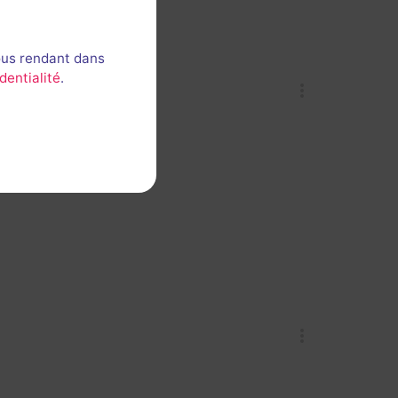
ous rendant dans
dentialité
.