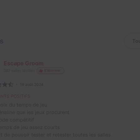
is
Escape Groom
587
salles testées
S'abonner
19 août 2024
INTS POSITIFS
hoix du temps de jeu
énaline que les jeux procurent
ode compétitif
temps de jeu assez courts
it de pouvoir tester et retester toutes les salles