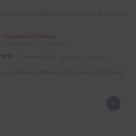
2/3
4,5
5
5
5
et son
Énigmes
Scénario
Originalité
Difficulté
Constance Château
26
escapes réalisés
4
escapes notés
22 décembre 2024
salle jouée le 22 décembre 2024
1/3
5
5
5
3,5
et son
Énigmes
Scénario
Originalité
Difficulté
1