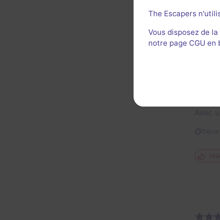
The Escapers n'utili
Util
Vous disposez de la
notre page CGU en ba
Comme 
Avec u
Décor 
Util