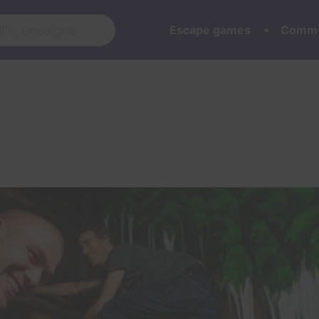
Escape games
Commu