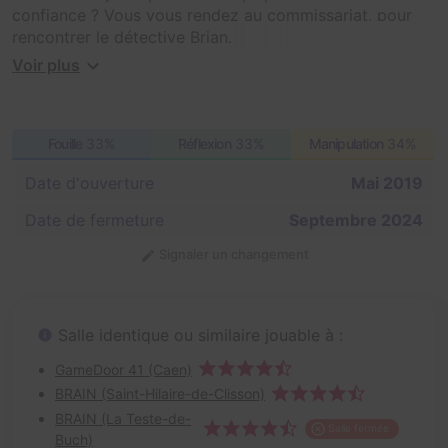
confiance ? Vous vous rendez au commissariat, pour
rencontrer le détective Brian.
Voir plus
Mauvaise idée, celui-ci semble avoir disparu aussi... Et
vous voici en fâcheuse posture !
Fouille
33%
Réflexion
33%
Manipulation
34%
Cet épisode suit Psychiatric dans le cours de l’histoire,
mais il peut tout à fait être joué avant.
Date d'ouverture
Mai 2019
Date de fermeture
Septembre 2024
Signaler un changement
Salle identique ou similaire jouable à :
GameDoor 41 (Caen)
BRAIN (Saint-Hilaire-de-Clisson)
BRAIN (La Teste-de-
Salle fermée
Buch)