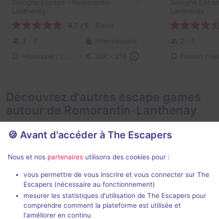
Sologne Escape
- Romorantin-
Sologne Esca
Lanthenay
Lanthenay
4,7 / 5
6 avis
3 - 6
Intermédiaire
2 - 5
Historique / Culturel, Série / Film / Roman
20€ - 27€
Découvrez d'autres escape games
autour de Romorantin-Lanthenay
🍪 Avant d'accéder à The Escapers
Nous et nos
partenaires
utilisons des cookies pour :
En extérieur
2 h
vous permettre de vous inscrire et vous connecter sur The
Escapers (nécessaire au fonctionnement)
La Disparition
mesurer les statistiques d'utilisation de The Escapers pour
Eskap
comprendre comment la plateforme est utilisée et
4,3 / 5
34 avis
l'améliorer en continu