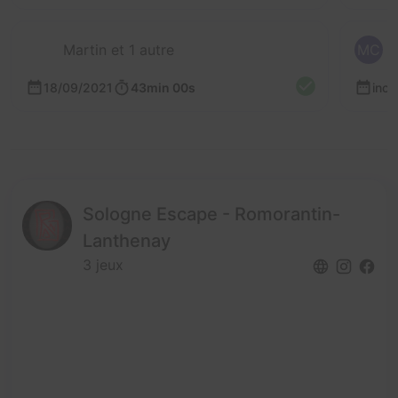
Martin et 1 autre
MC
18/09/2021
43min 00s
inc
Sologne Escape - Romorantin-
Lanthenay
3 jeux