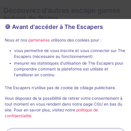
Découvrez d'autres escape games
autour de Rome
🍪 Avant d'accéder à The Escapers
Nous et nos
partenaires
utilisons des cookies pour :
vous permettre de vous inscrire et vous connecter sur The
Escapers (nécessaire au fonctionnement)
mesurer les statistiques d'utilisation de The Escapers pour
Philosopher's Stone
Vendetta
comprendre comment la plateforme est utilisée et
Magic Escape Room
- Rome
Magic Escape
l'améliorer en continu
4,5 / 5
3 avis
The Escapers n'utilise pas de cookie de ciblage publicitaire.
2 - 6
Intermédiaire
2 - 8
Vous disposez de la possibilité de retirer votre consentement à
Fantastique
Aventure
20€ - 50€
tout moment en vous rendant dans notre page CGU en bas du
site. Pour en savoir plus, visitez notre
politique de
confidentialité
.