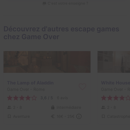
C'est votre enseigne ?
Découvrez d'autres escape games
chez Game Over
The Lamp of Aladdin
White Hous
Game Over
- Rome
Game Over
- 
3,6 / 5
6 avis
2 - 8
Intermédiaire
2 - 8
Aventure
Catastroph
16€ - 25€