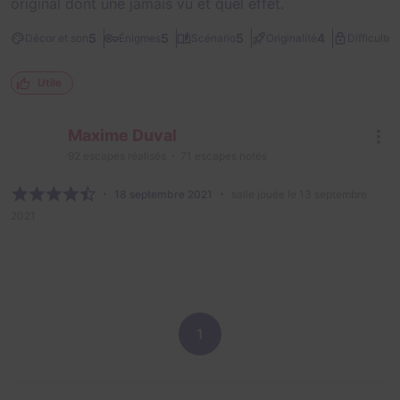
original dont une jamais vu et quel effet.
2
5
5
5
4
Décor et son
Énigmes
Scénario
Originalité
Difficulté
Utile
Maxime Duval
92
escapes réalisés
71
escapes notés
18 septembre 2021
salle jouée le 13 septembre
2021
1