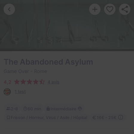
The Abandoned Asylum
Game Over
- Rome
4,2
4 avis
1 test
2-8
60 min
Intermédiaire
Frisson / Horreur, Virus / Asile / Hôpital
16€ - 25€