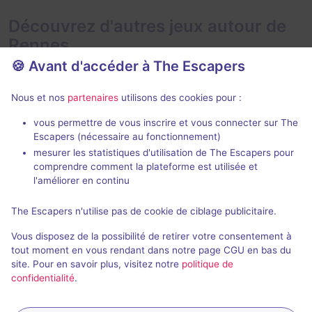
Découvrez d'autres jeux autour de
Rennes
🍪 Avant d'accéder à The Escapers
Nous et nos
partenaires
utilisons des cookies pour :
vous permettre de vous inscrire et vous connecter sur The
Escapers (nécessaire au fonctionnement)
mesurer les statistiques d'utilisation de The Escapers pour
Mission Tokyo
Fiesta de lo
comprendre comment la plateforme est utilisée et
Escape Time
- Rennes
Escape Time
-
l'améliorer en continu
4,7 / 5
66 avis
The Escapers n'utilise pas de cookie de ciblage publicitaire.
2 - 8
Intermédiaire
2 - 6
Vous disposez de la possibilité de retirer votre consentement à
Aventure, Cambriolage
Fantastique
25€ - 37,5€
tout moment en vous rendant dans notre page CGU en bas du
site. Pour en savoir plus, visitez notre
politique de
confidentialité
.