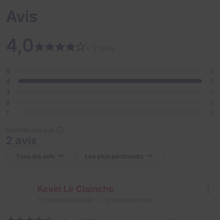
Avis
4,0
• 2 avis
5
0
4
2
3
0
2
0
1
0
Contrôle des avis
2 avis
Kevin Le Clainche
117
escapes réalisés
112
escapes notés