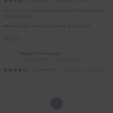
5 mars 2023
salle jouée le 5 mars 2023
Le froid nous a pas aidé, mais sympa à faire dans la
ville de Rennes...
2/3
3
4
3
Énigmes
Scénario
Originalité
Difficulté
Utile
Magritte Bernstein
1413
escapes réalisés
1005
escapes notés
27 octobre 2021
salle jouée le 27 octobre 2021
1