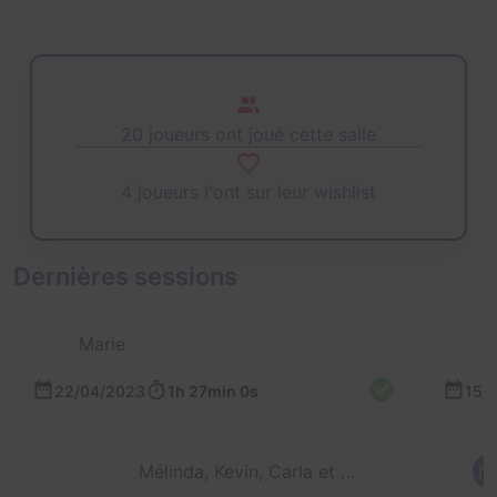
20 joueurs ont joué cette salle
4 joueurs l'ont sur leur wishlist
Dernières sessions
Marie
22/04/2023
1h 27min 0s
15/
Mélinda, Kevin, Carla et 2 autres
N