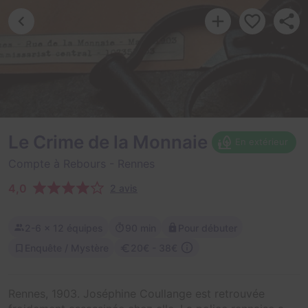
Le Crime de la Monnaie
En extérieur
Compte à Rebours
- Rennes
4,0
2 avis
2-6
× 12 équipes
90 min
Pour débuter
Enquête / Mystère
20€ - 38€
Rennes, 1903. Joséphine Coullange est retrouvée