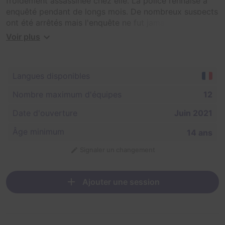
froidement assassinée chez elle. La police rennaise a
enquêté pendant de longs mois. De nombreux suspects
ont été arrêtés mais l'enquête ne fut jamais résolue.
Voir plus
Votre instructeur vous remettra un sac contenant le
rapport de police ainsi que les scellés de l'époque.
Langues disponibles
Vous devrez enquêter dans les rues de Rennes afin de
reconstituer les faits et trouver le coupable.
Nombre maximum d'équipes
12
Date d'ouverture
Juin 2021
Âge minimum
14 ans
Signaler un changement
Ajouter une session