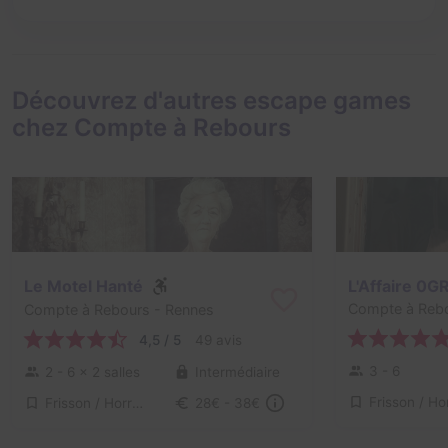
Découvrez d'autres escape games
chez Compte à Rebours
Le Motel Hanté
L'Affaire 0G
Compte à Reb
Compte à Rebours
- Rennes
4,5 / 5
49 avis
3 - 6
2 - 6
× 2 salles
Intermédiaire
Frisson / Horreur
28€ - 38€