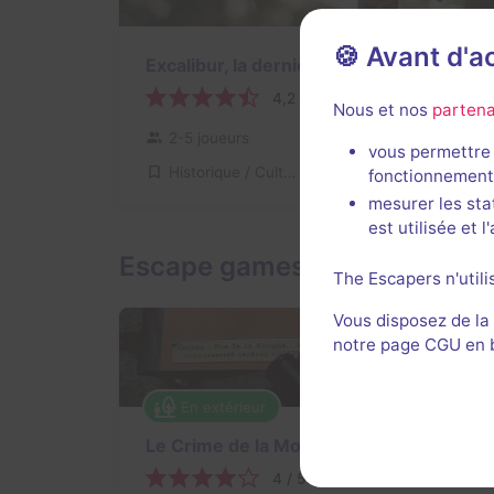
🍪 Avant d'
Excalibur, la dernière quête
4,2 / 5
27 avis
Nous et nos
partena
2-5 joueurs
Intermédiaire
vous permettre 
Historique / Culturel
28€ - 38€
fonctionnement
mesurer les sta
est utilisée et 
Escape games en extérieur 
The Escapers n'utili
Vous disposez de la
notre page CGU en ba
En extérieur
90 min
Le Crime de la Monnaie
4 / 5
2 avis