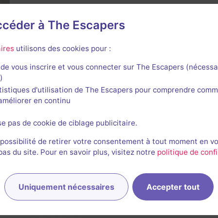
accéder à The Escapers
ires
utilisons des cookies pour :
de vous inscrire et vous connecter sur The Escapers (nécessa
)
tistiques d'utilisation de The Escapers pour comprendre comm
l'améliorer en continu
de Compte à Rebours
se pas de cookie de ciblage publicitaire.
 possibilité de retirer votre consentement à tout moment en v
s du site. Pour en savoir plus, visitez notre
politique de confi
En extérieur
1 h 45 min
Uniquement nécessaires
Accepter tout
Chasse au Trésor
Aucun avis