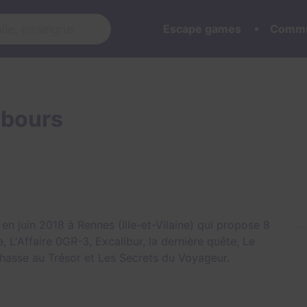
Escape games
Commu
ebours
 juin 2018 à Rennes (Ille-et-Vilaine) qui propose 8
e
,
L'Affaire 0GR-3
,
Excalibur, la dernière quête
,
Le
hasse au Trésor
et
Les Secrets du Voyageur
.