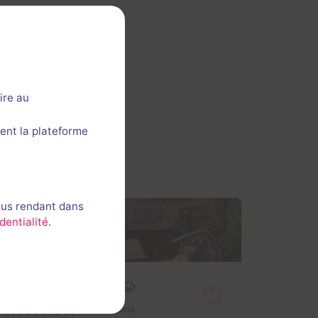
ire au
ent la plateforme
ous rendant dans
dentialité
.
En extérieur
Le Voleur du Thabor
Aucun avis