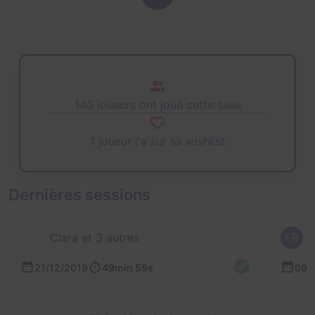
140 joueurs ont joué cette salle
1 joueur l'a sur sa wishlist
Dernières sessions
Clara et 3 autres
ER
21/12/2019
49min 59s
09/