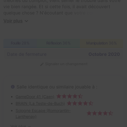
théories du complot, vient semer le trouble dans votre
vie bien rangée. Et si cette fois, il avait découvert
quelque chose ? N'écoutant que votre courage, vous
vous précipitez sur ses traces, à l'hôpital psychiatrique
Voir plus
St Brain où il semble avoir disparu...
A vous de mener l'enquête !
Fouille
28%
Réflexion
36%
Manipulation
36%
Date de fermeture
Octobre 2020
Signaler un changement
Salle identique ou similaire jouable à :
GameDoor 41 (Caen)
BRAIN (La Teste-de-Buch)
Sologne Escape (Romorantin-
Lanthenay)
Voir plus