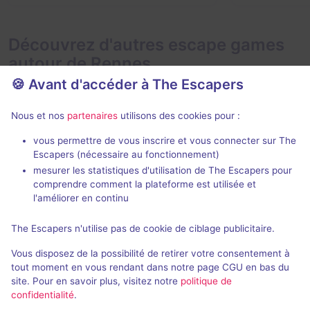
Découvrez d'autres escape games
autour de Rennes
🍪 Avant d'accéder à The Escapers
Nous et nos
partenaires
utilisons des cookies pour :
vous permettre de vous inscrire et vous connecter sur The
Escapers (nécessaire au fonctionnement)
mesurer les statistiques d'utilisation de The Escapers pour
Mission Tokyo
Fiesta de lo
comprendre comment la plateforme est utilisée et
Escape Time
- Rennes
Escape Time
-
l'améliorer en continu
4,7 / 5
66 avis
The Escapers n'utilise pas de cookie de ciblage publicitaire.
2 - 8
Intermédiaire
2 - 6
Vous disposez de la possibilité de retirer votre consentement à
Aventure, Cambriolage
Fantastique
25€ - 37,5€
tout moment en vous rendant dans notre page CGU en bas du
site. Pour en savoir plus, visitez notre
politique de
confidentialité
.