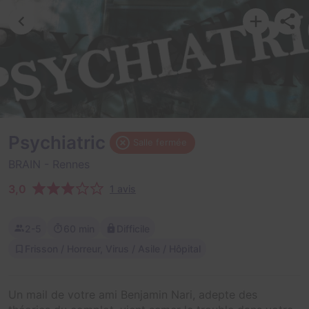
Psychiatric
Salle fermée
BRAIN
- Rennes
3,0
1 avis
2-5
60 min
Difficile
Frisson / Horreur, Virus / Asile / Hôpital
Un mail de votre ami Benjamin Nari, adepte des