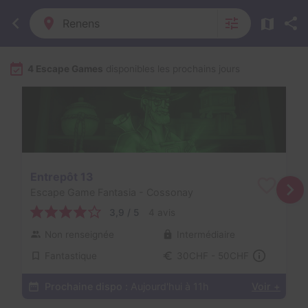
Renens
4 Escape Games
disponibles les prochains jours
Entrepôt 13
Escape Game Fantasia
- Cossonay
3,9 / 5
4 avis
Non renseignée
Intermédiaire
Fantastique
30CHF - 50CHF
Prochaine dispo :
Aujourd'hui à 11h
Voir +