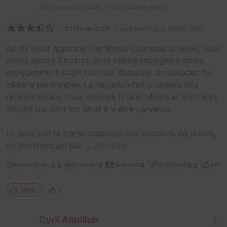
1937
escapes réalisés
1923
escapes notés
20 février 2024
salle jouée le 20 février 2024
Après avoir apprécié The Blood Countess la veille, nous
avons ajouté Alcatraz de la même enseigne à notre
programme. Il s’agit bien sûr d’essayer de s’évader du
célèbre pénitencier. La narration fait plusieurs fois
références aux trois détenus (Frank Morris et les frères
Anglin) qui sont les seuls à y être parvenus.
La salle suit la trame classique des évasions de prison,
en commençant par ...
Voir plus
3,5
4
4
3,5
Décor et son
Énigmes
Scénario
Originalité
Diffic
1
Utile
Cyril Aquillon