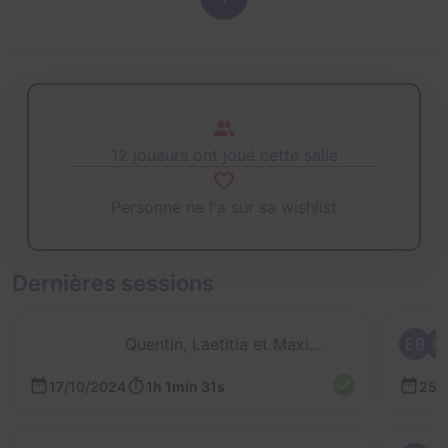
12 joueurs ont joué cette salle
Personne ne l'a sur sa wishlist
Dernières sessions
Quentin, Laetitia et Maxime
EB
F
17/10/2024
1h 1min 31s
25/