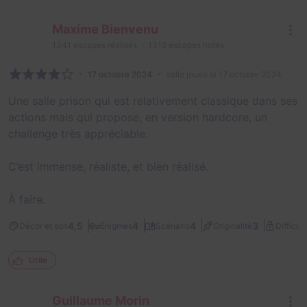
Maxime Bienvenu
1341
escapes réalisés
1316
escapes notés
17 octobre 2024
salle jouée le 17 octobre 2024
Une salle prison qui est relativement classique dans ses
actions mais qui propose, en version hardcore, un
challenge très appréciable.
C’est immense, réaliste, et bien réalisé.
À faire.
4,5
4
4
3
Décor et son
Énigmes
Scénario
Originalité
Difficult
Utile
Guillaume Morin