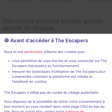
Catastrophe
Non renseigné
Découvrez d'autres escape games
autour de Prague
🍪 Avant d'accéder à The Escapers
Nous et nos
partenaires
utilisons des cookies pour :
80 min
vous permettre de vous inscrire et vous connecter sur The
Escapers (nécessaire au fonctionnement)
Úsvit Cinema
Opus Magn
mesurer les statistiques d'utilisation de The Escapers pour
Lost Exit
- Prague
The Chamber
-
comprendre comment la plateforme est utilisée et
4,8 / 5
16 avis
l'améliorer en continu
2 - 6
Intermédiaire
2 - 6
The Escapers n'utilise pas de cookie de ciblage publicitaire.
330Kč - 680Kč
Enquête / Mystère
Vous disposez de la possibilité de retirer votre consentement à
tout moment en vous rendant dans notre page CGU en bas du
site. Pour en savoir plus, visitez notre
politique de