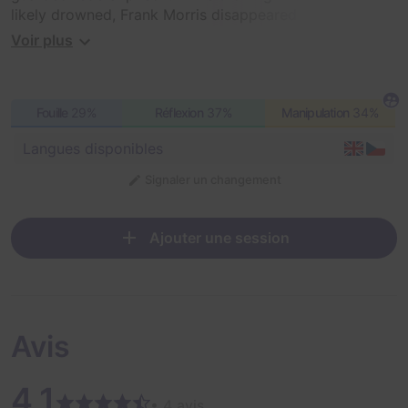
likely drowned, Frank Morris disappeared without a
trace. Can you unravel the mystery of what happened
Voir plus
to Frank Morris? Was he captured or did he escape?
Fouille
29%
Réflexion
37%
Manipulation
34%
Langues disponibles
Signaler un changement
Ajouter une session
Avis
4,1
• 4 avis