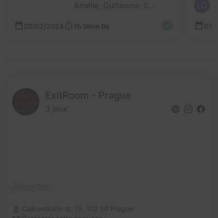
Amélie, Guillaume, Sergio et Cyril
LD
20/02/2024
1h 0min 0s
07/
ExitRoom - Prague
3 jeux
Cajkovskeho st. 15,
102 00 Prague