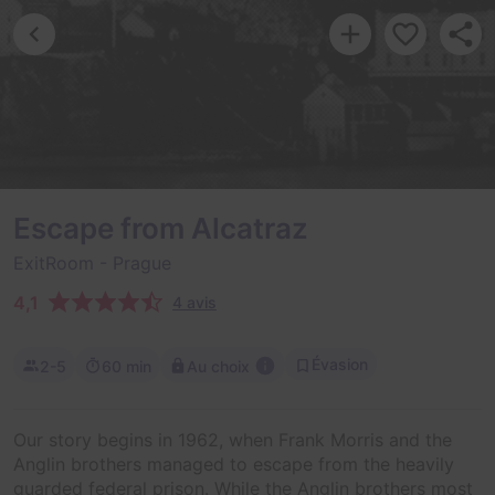
Escape from Alcatraz
ExitRoom
- Prague
4,1
4 avis
Évasion
2-5
60 min
Au choix
Our story begins in 1962, when Frank Morris and the
Anglin brothers managed to escape from the heavily
guarded federal prison. While the Anglin brothers most