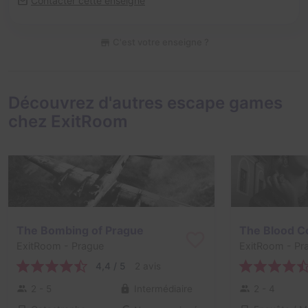
Contacter cette enseigne
C'est votre enseigne ?
Découvrez d'autres escape games
chez ExitRoom
The Bombing of Prague
The Blood C
ExitRoom
- Prague
ExitRoom
- Pr
4,4 / 5
2 avis
2 - 5
Intermédiaire
2 - 4