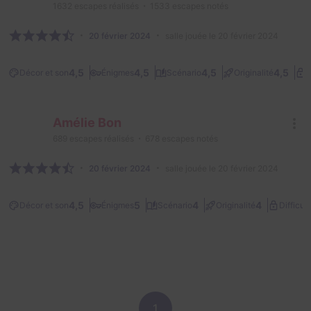
1632
escapes réalisés
1533
escapes notés
20 février 2024
salle jouée le 20 février 2024
4,5
4,5
4,5
4,5
Décor et son
Énigmes
Scénario
Originalité
D
Amélie Bon
689
escapes réalisés
678
escapes notés
20 février 2024
salle jouée le 20 février 2024
4,5
5
4
4
Décor et son
Énigmes
Scénario
Originalité
Difficult
1