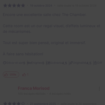
19 octobre 2024
salle jouée le 19 octobre 2024
Encore une excellente salle chez The Chamber.
Cette room est un our regal visuel, d’effets lumineux et
de mécanismes.
Tout est super bien pensé, original et immersif.
À faire sans hésitation!
5
5
4,5
4,5
Décor et son
Énigmes
Scénario
Originalité
Diffic
1
Utile
Franca Morisod
100
escapes réalisés
4
escapes notés
21 septembre 2025
salle jouée le 20 septembre