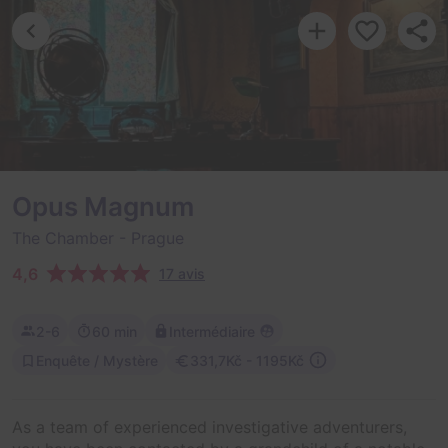
Opus Magnum
The Chamber
- Prague
4,6
17 avis
2-6
60 min
Intermédiaire
Enquête / Mystère
331,7Kč - 1195Kč
As a team of experienced investigative adventurers,