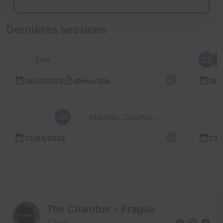
Dernières sessions
Ellie
CB
J
14/07/2026
45min 00s
18/
VH
Mathieu, Gauthier, Thomas, Valérian et Caroline
25/04/2026
23/
The Chamber - Prague
7 jeux