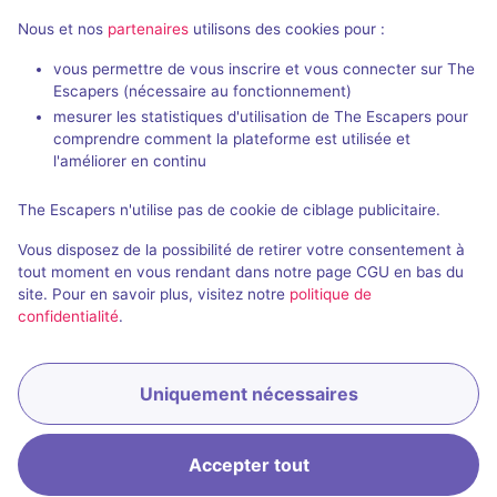
Nous et nos
partenaires
utilisons des cookies pour :
80 min
vous permettre de vous inscrire et vous connecter sur The
Escapers (nécessaire au fonctionnement)
Úsvit Cinema
mesurer les statistiques d'utilisation de The Escapers pour
Lost Exit
- Prague
The Padlock
- 
comprendre comment la plateforme est utilisée et
4,8 / 5
16 avis
l'améliorer en continu
2 - 6
Intermédiaire
2 - 5
The Escapers n'utilise pas de cookie de ciblage publicitaire.
330Kč - 680Kč
Enquête / Mystère
Vous disposez de la possibilité de retirer votre consentement à
tout moment en vous rendant dans notre page CGU en bas du
site. Pour en savoir plus, visitez notre
politique de
confidentialité
.
Uniquement nécessaires
Réserver
Accepter tout
Accueil
Recherche
Connexion
Menu