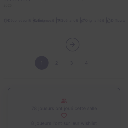
2025
2
5
4
5
4
Décor et son
Énigmes
Scénario
Originalité
Difficulté
1
2
3
4
78 joueurs ont joué cette salle
8 joueurs l'ont sur leur wishlist