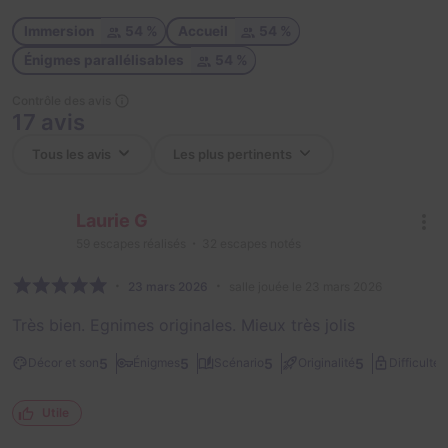
Immersion
54 %
Accueil
54 %
Énigmes parallélisables
54 %
Contrôle des avis
17 avis
Laurie G
59
escapes réalisés
32
escapes notés
23 mars 2026
salle jouée le 23 mars 2026
Très bien. Egnimes originales. Mieux très jolis
3
5
5
5
5
Décor et son
Énigmes
Scénario
Originalité
Difficulté
Utile