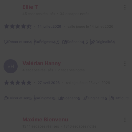
Ellie T
45
escapes réalisés
34
escapes notés
14 juillet 2026
salle jouée le 14 juillet 2026
4
4,5
4,5
4
Décor et son
Énigmes
Scénario
Originalité
Valérian Hanny
VH
4
escapes réalisés
2
escapes notés
27 avril 2026
salle jouée le 25 avril 2026
2
5
5
5
5
Décor et son
Énigmes
Scénario
Originalité
Difficulté
Maxime Bienvenu
1341
escapes réalisés
1316
escapes notés