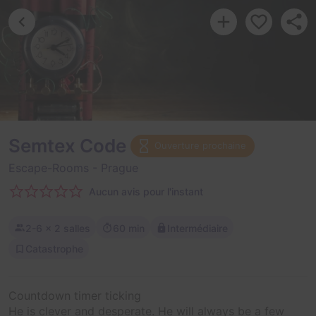
Semtex Code
Ouverture prochaine
Escape-Rooms
- Prague
Aucun avis pour l'instant
2-6
× 2 salles
60 min
Intermédiaire
Catastrophe
Countdown timer ticking
He is clever and desperate. He will always be a few