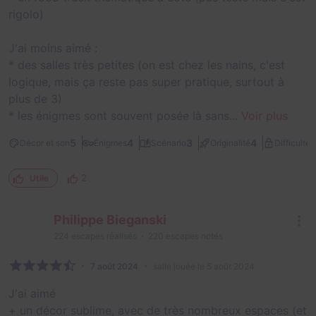
rigolo)
J'ai moins aimé :
* des salles très petites (on est chez les nains, c'est
logique, mais ça reste pas super pratique, surtout à
plus de 3)
* les énigmes sont souvent posée là sans...
Voir plus
2
5
4
3
4
Décor et son
Énigmes
Scénario
Originalité
Difficulté
2
Utile
Philippe Bieganski
224
escapes réalisés
220
escapes notés
7 août 2024
salle jouée le 5 août 2024
J'ai aimé
+ un décor sublime, avec de très nombreux espaces (et