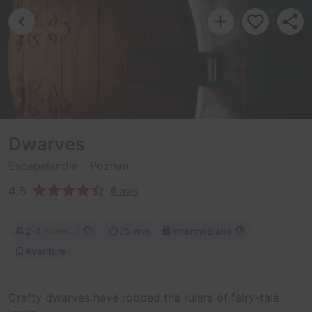
Dwarves
Escapelandia
- Poznan
4,5
6 avis
2-4
75 min
Intermédiaire
(
)
Idéal : 3
Aventure
Crafty dwarves have robbed the rulers of fairy-tale