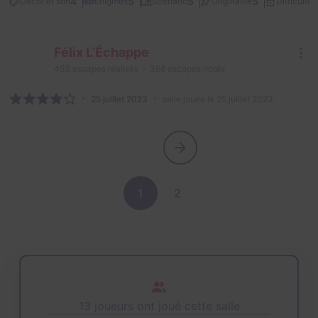
2
4
5
5
5
Décor et son
Énigmes
Scénario
Originalité
Difficulté
Félix L’Échappe
453
escapes réalisés
368
escapes notés
25 juillet 2023
salle jouée le 25 juillet 2023
1
2
13 joueurs ont joué cette salle