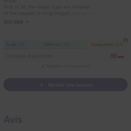
lands!
First of all, the magic cups are missing.
At the request of King Dragan, you are going on a
mission to find the stolen treasures.
Voir plus
You will learn the details of the mission on the spot.
Fouille
12%
Réflexion
53%
Manipulation
35%
Langues disponibles
Signaler un changement
Ajouter une session
Avis