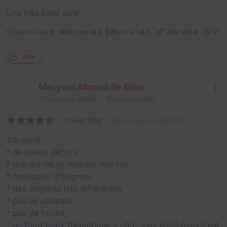
Une très belle salle
5
4,5
4,5
4
Décor et son
Énigmes
Scénario
Originalité
Diffic
Utile
Meryem Ahmed de Biasi
150
escapes réalisés
83
escapes notés
11 août 2024
salle jouée le 5 août 2024
J'ai aimé :
* de beaux décors
* une entrée en matière très fun
* beaucoup d'énigmes
* des énigmes très différentes
* pas de cadenas
* pas de fouille
* un food truck thématique à côté (pas testé mais c'est