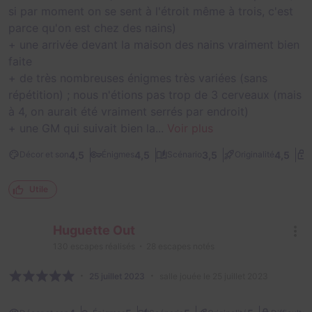
si par moment on se sent à l'étroit même à trois, c'est
parce qu'on est chez des nains)
+ une arrivée devant la maison des nains vraiment bien
faite
+ de très nombreuses énigmes très variées (sans
répétition) ; nous n'étions pas trop de 3 cerveaux (mais
à 4, on aurait été vraiment serrés par endroit)
+ une GM qui suivait bien la...
Voir plus
4,5
4,5
3,5
4,5
Décor et son
Énigmes
Scénario
Originalité
D
Utile
Huguette Out
130
escapes réalisés
28
escapes notés
25 juillet 2023
salle jouée le 25 juillet 2023