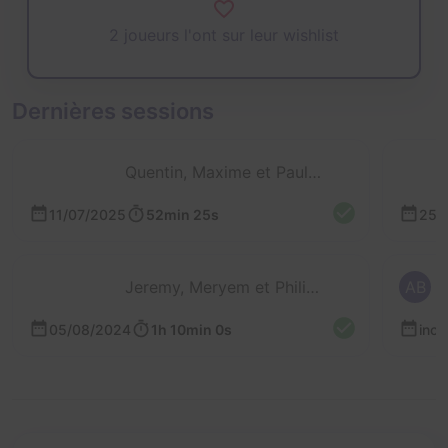
2 joueurs l'ont sur leur wishlist
Dernières sessions
Quentin, Maxime et Pauline
11/07/2025
52min 25s
25/
Jeremy, Meryem et Philippe
AB
05/08/2024
1h 10min 0s
inc