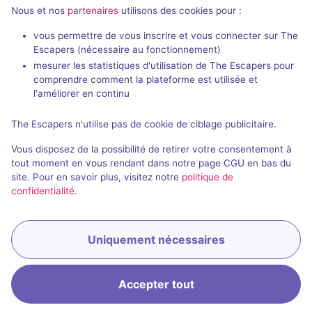
Nous et nos
partenaires
utilisons des cookies pour :
vous permettre de vous inscrire et vous connecter sur The
80 min
Escapers (nécessaire au fonctionnement)
mesurer les statistiques d'utilisation de The Escapers pour
Dead Man's Revenge
Personality
comprendre comment la plateforme est utilisée et
DreamScape
- Poznan
Continuum
- P
l'améliorer en continu
4,7 / 5
7 avis
The Escapers n'utilise pas de cookie de ciblage publicitaire.
2 - 5
Intermédiaire
2 - 4
Vous disposez de la possibilité de retirer votre consentement à
Pirates
Non renseigné
tout moment en vous rendant dans notre page CGU en bas du
site. Pour en savoir plus, visitez notre
politique de
confidentialité
.
Uniquement nécessaires
Réserver
Accepter tout
Accueil
Recherche
Connexion
Menu