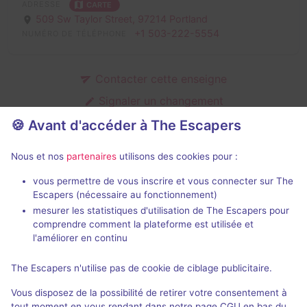
ADRESSE
CARTE
509 Sw Taylor Street,
97214 Portland
+1 503-222-5554
NUMÉRO DE TÉLÉPHONE
Contacter cette enseigne
Signaler un changement
C'est votre enseigne ?
🍪 Avant d'accéder à The Escapers
Nous et nos
partenaires
utilisons des cookies pour :
Salles fermées de Mental Trap
vous permettre de vous inscrire et vous connecter sur The
Escapers (nécessaire au fonctionnement)
mesurer les statistiques d'utilisation de The Escapers pour
comprendre comment la plateforme est utilisée et
l'améliorer en continu
The Escapers n'utilise pas de cookie de ciblage publicitaire.
Jeu terminé
Vous disposez de la possibilité de retirer votre consentement à
Hotel: No Vacancy
tout moment en vous rendant dans notre page CGU en bas du