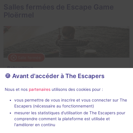
Salles fermées de Escape Game
Ploërmel
Salle fermée
Babysitting
🍪 Avant d'accéder à The Escapers
3 / 5
1 avis
4 - 6
Inconnue
Nous et nos
partenaires
utilisons des cookies pour :
Logique
vous permettre de vous inscrire et vous connecter sur The
Escapers (nécessaire au fonctionnement)
mesurer les statistiques d'utilisation de The Escapers pour
comprendre comment la plateforme est utilisée et
l'améliorer en continu