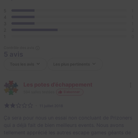
5
1
4
1
3
1
2
2
1
0
Contrôle des avis
5 avis
Les potes d’échappement
594
salles testées
S'abonner
11 juillet 2018
Ça sera pour nous un essai non concluant de Prizoners
qui a déjà fait de bien meilleurs events. Nous avons
tellement apprécié les autres escape games géants de