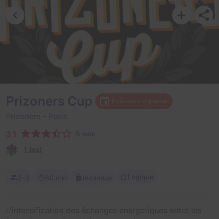
Prizoners Cup
Évènement passé
Prizoners
- Paris
3,1
5 avis
1 test
Logique
2-3
60 min
Inconnue
L'intensification des échanges énergétiques entre les