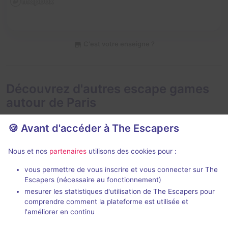
C'est votre enseigne ?
Découvrez d'autres escape games
autour de Paris
🍪 Avant d'accéder à The Escapers
Nous et nos
partenaires
utilisons des cookies pour :
2 h
vous permettre de vous inscrire et vous connecter sur The
Escapers (nécessaire au fonctionnement)
Zone 51
Le Taxiderm
mesurer les statistiques d'utilisation de The Escapers pour
Live Cinema
- Paris
Deep Inside
- P
comprendre comment la plateforme est utilisée et
5 / 5
274 avis
l'améliorer en continu
3 - 6
Intermédiaire
2 - 5