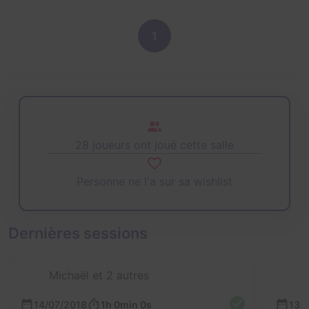
1
28 joueurs ont joué cette salle
Personne ne l'a sur sa wishlist
Dernières sessions
Michaël et 2 autres
14/07/2018
1h 0min 0s
13/