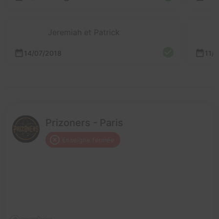
Jeremiah et Patrick
14/07/2018
11/
Prizoners - Paris
Enseigne fermée