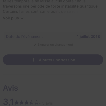
failles temporelle ne laisse aucun doute : nous
traversons une période de forte instabilité quantique...
Certains failles sont sur le point de se refermer. Les
expériences Bastille, Sorbonne et Elyseum vont
Voir plus
disparaître à tout jamais...
Mais si des portails se ferment... Cela veut aussi dire
que d'autres sont prêts à s'ouvrir...
Date de l'évènement
1 juillet 2018
L'ouverture de nouveaux portails temporels nécessitant
Signaler un changement
des compétences particulières, nous faisons appel à
vous pour nous aider à les ouvrir grâce à la Prizoners
Cup !
Ajouter une session
La Prizoners Cup était un championnat d'un mois
organisé à Paris à l'occasion de la fermeture des salles
Bastille et Sorbonne.
Avis
3,1
• 5 avis