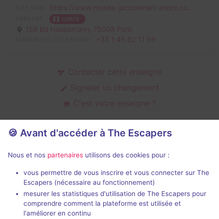
https://www.musee-jacquemart-andre.co...
SITE WEB
ADRESSE
CARTE
158 Bd Haussmann,
75008 Paris
+33 1 45 62 11 59
NUMÉRO DE TÉLÉPHONE
Contacter cette enseigne
Signaler un changement
C'est votre enseigne ?
🍪 Avant d'accéder à The Escapers
Salles d'escape game de Musée
Nous et nos
partenaires
utilisons des cookies pour :
Jacquemart André
vous permettre de vous inscrire et vous connecter sur The
Escapers (nécessaire au fonctionnement)
mesurer les statistiques d'utilisation de The Escapers pour
comprendre comment la plateforme est utilisée et
l'améliorer en continu