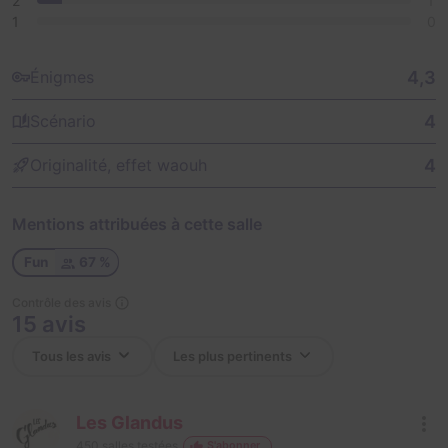
2
1
1
0
4,3
Énigmes
4
Scénario
4
Originalité, effet waouh
Mentions attribuées à cette salle
Fun
67 %
Contrôle des avis
15 avis
Les Glandus
450
salles testées
S'abonner