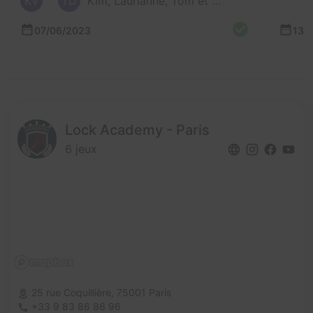
KV
TD
Kim, Laurianne, Tom et 2 autres
07/06/2023
13/
Lock Academy - Paris
6 jeux
25 rue Coquillière,
75001 Paris
+33 9 83 86 86 96