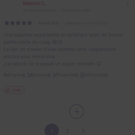
Manon L.
24
escapes réalisés
21
escapes notés
9 avril 2022
salle jouée le 9 avril 2022
Une superbe expérience en extérieur avec en bonus
petite visite du coup 😅😊
Le fait de s'aider d'une tablette rend l'expérience
encore plus immersive.
J'ai adoré, on a passé un super moment 😊
2/3
5
5
5
Énigmes
Scénario
Originalité
Difficulté
Utile
1
2
3