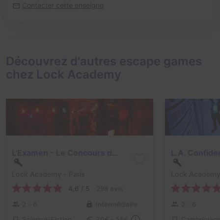
Contacter cette enseigne
Découvrez d'autres escape games
chez Lock Academy
L'Examen - Le Concours des détectives
Lock Academy
- Paris
Lock Academ
4,6 / 5
298 avis
2 - 6
Intermédiaire
2 - 6
Science-Fiction
Cambriolag
30€ - 55€