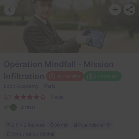
Opération Mindfall - Mission
Infiltration
Jeu terminé
En extérieur
Lock Academy
- Paris
3,7
15 avis
2 tests
2-5
× 2 équipes
80 min
Pour débuter
Virus / Asile / Hôpital