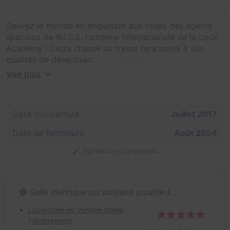
Sauvez le monde en enquêtant aux côtés des agents
spéciaux de W.I.S.E. l’antenne internationale de la Lock
Academy ! Cette chasse au trésor fera appel à vos
qualités de détectives.
Voir plus
Le monde est en danger ! L’organisation criminelle
Spider Tech a réussi à recréer le virus MK Ultra et à
l’administrer à une grande partie de la population
Date d'ouverture
Juillet 2017
mondiale.
Ce virus permet de contrôler les êtres humains.
Date de fermeture
Août 2024
Heureusement, il n’est pas encore actif, mais le sera
dans 1h20 !
Signaler un changement
Cette mission se déroule en extérieur. Deux équipes
peuvent débuter au même moment pour un duel.
Salle identique ou similaire jouable à :
Partez mener l’enquête à l’aide d’une tablette GPS dans
un lieu proche de Châtelet – Les Halles.
Labyrinthe en Vendée Vallée
(Vendrennes)