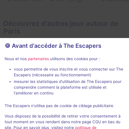
Découvrez d'autres jeux autour de
Paris
🍪 Avant d'accéder à The Escapers
Nous et nos
partenaires
utilisons des cookies pour :
2 h
vous permettre de vous inscrire et vous connecter sur The
Escapers (nécessaire au fonctionnement)
Zone 51
Le Taxiderm
mesurer les statistiques d'utilisation de The Escapers pour
Live Cinema
- Paris
Deep Inside
- P
comprendre comment la plateforme est utilisée et
5 / 5
271 avis
l'améliorer en continu
3 - 6
Intermédiaire
2 - 5
The Escapers n'utilise pas de cookie de ciblage publicitaire.
Aventure
49€ - 75€
Vous disposez de la possibilité de retirer votre consentement à
tout moment en vous rendant dans notre page CGU en bas du
site. Pour en savoir plus, visitez notre
politique de