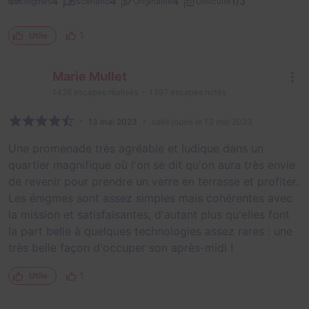
1/3
4
4
4
Énigmes
Scénario
Originalité
Difficulté
1
Utile
Marie Mullet
1426
escapes réalisés
1397
escapes notés
13 mai 2023
salle jouée le 13 mai 2023
Une promenade très agréable et ludique dans un
quartier magnifique où l'on se dit qu'on aura très envie
de revenir pour prendre un verre en terrasse et profiter.
Les énigmes sont assez simples mais cohérentes avec
la mission et satisfaisantes, d'autant plus qu'elles font
la part belle à quelques technologies assez rares : une
très belle façon d'occuper son après-midi !
1
Utile