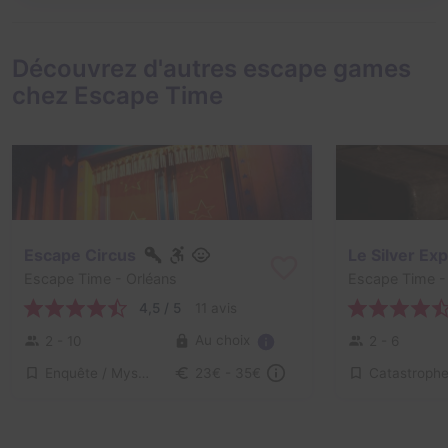
Découvrez d'autres escape games
chez Escape Time
Escape Circus
Le Silver Ex
Escape Time
- Orléans
Escape Time
-
4,5 / 5
11 avis
Au choix
2 - 10
2 - 6
Enquête / Mystère
23€ - 35€