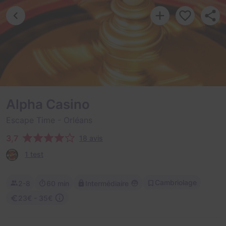
Alpha Casino
Escape Time
- Orléans
3,7
18 avis
1 test
Cambriolage
2-8
60 min
Intermédiaire
23€ - 35€