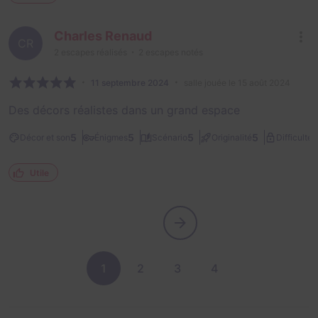
Charles Renaud
CR
2
escapes réalisés
2
escapes notés
11 septembre 2024
salle jouée le 15 août 2024
Des décors réalistes dans un grand espace
2
5
5
5
5
Décor et son
Énigmes
Scénario
Originalité
Difficulté
Utile
1
2
3
4