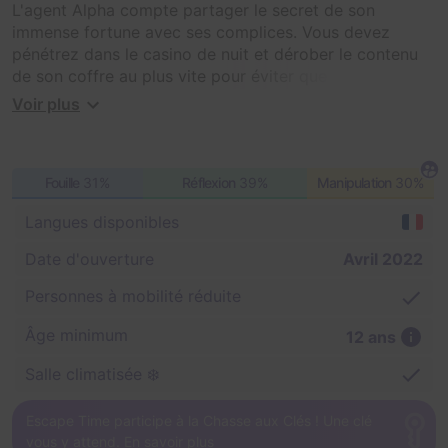
L'agent Alpha compte partager le secret de son
immense fortune avec ses complices. Vous devez
pénétrez dans le casino de nuit et dérober le contenu
de son coffre au plus vite pour éviter que le cours du
temps ne soit à jamais déstabilisé...
Voir plus
Fouille
31%
Réflexion
39%
Manipulation
30%
Langues disponibles
Date d'ouverture
Avril 2022
Personnes à mobilité réduite
Âge minimum
12 ans
Salle climatisée ❄️
Escape Time participe à la Chasse aux Clés ! Une clé
vous y attend.
En savoir plus