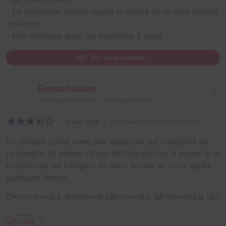
- Le sentiment d’avoir passé la moitié de la salle devant
un écran
- Pas d’énigme avec les machines à sous
Voir l'avis complet
Emma Noiset
38
escapes réalisés
18
escapes notés
11 mai 2025
salle jouée le 23 novembre 2024
Un escape game avec des épreuves qui changent de
l'ordinaire, et même s'il est difficile parfois à suivre le fil
conducteur de l'énigme on peut arriver au bout après
quelques temps.
3,5
4
2,5
3,5
Décor et son
Énigmes
Scénario
Originalité
Dif
Utile