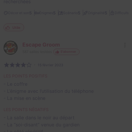
recherchées
2
5
5
5
5
Décor et son
Énigmes
Scénario
Originalité
Difficulté
Utile
Escape Groom
587
salles testées
S'abonner
15 février 2023
LES POINTS POSITIFS
- Le coffre
- L’énigme avec l’utilisation du téléphone
- La mise en scène
LES POINTS NÉGATIFS
- La salle dans le noir au départ
- La “soi-disant” venue du gardien
- Le côté répétitif