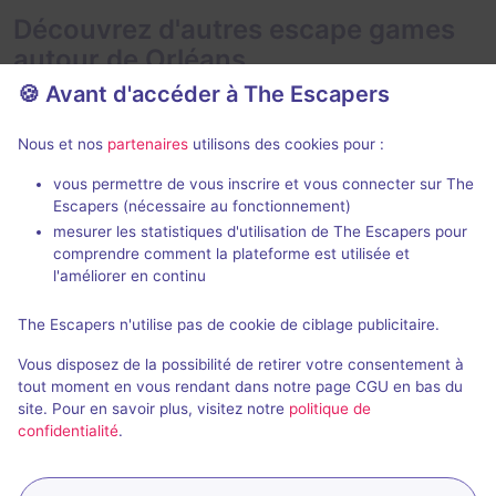
Découvrez d'autres escape games
autour de Orléans
🍪 Avant d'accéder à The Escapers
Nous et nos
partenaires
utilisons des cookies pour :
vous permettre de vous inscrire et vous connecter sur The
Escapers (nécessaire au fonctionnement)
mesurer les statistiques d'utilisation de The Escapers pour
Couverture à l'Anglaise
Le Siège d'O
comprendre comment la plateforme est utilisée et
BanK Escape
- Orléans
BanK Escape
-
l'améliorer en continu
4,7 / 5
30 avis
The Escapers n'utilise pas de cookie de ciblage publicitaire.
Au choix
2 - 8
2 - 6
Vous disposez de la possibilité de retirer votre consentement à
Cambriolage
25€ - 45€
tout moment en vous rendant dans notre page CGU en bas du
site. Pour en savoir plus, visitez notre
politique de
confidentialité
.