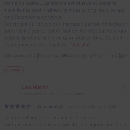
thème du casino. L’ambiance est réussie et certains
mécanismes sont vraiment sympas et originaux, ce qui
rend l’expérience agréable.
Cependant, j’ai trouvé qu’il manquait parfois de logique
entre les indices et leur utilisation. Ce n’est pas toujours
évident de comprendre ce qu’on doit en faire. Cela dit,
les énigmes ne sont pas très...
Voir plus
3,5
4
3,5
3,5
Décor et son
Énigmes
Scénario
Originalité
Dif
Utile
Leo Martin
13
escapes réalisés
5
escapes notés
28 février 2026
salle jouée le 23 février 2026
Le travail d'équipe est vraiment important
contrairement a d'autres endroits les énigmes sont bien