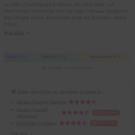
La tribu Chachapoya a besoin de votre aide ! La
destruction imminente d’un barrage menace d’engloutir
leur temple sacré, emportant sous les flots leur ultime
trésor.
Voir plus
Prenez un aller simple pour la forêt amazonienne et
retrouvez le campement de Robert Harrison, le très
célèbre archéologue. Ses recherches vous aideront à
Fouille
18%
Réflexion
41%
Manipulation
41%
découvrir comment rentrer dans le temple, à déjouer
les pièges des anciens bâtisseurs, à résoudre leurs
Signaler un changement
énigmes et si vous en êtes dignes, à repartir avec
l’idole mythique.
Mais faites vite ! Il ne vous reste que 60 minutes avant
Salle identique ou similaire jouable à :
d’être submergés avec les vestiges d’une civilisation en
Escape Yourself (Saintes)
péril.
Escape Yourself
Salle fermée
(Montaigu)
Le Kraken (Le Mans)
Salle fermée
Voir plus