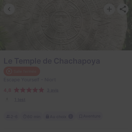
Le Temple de Chachapoya
Salle fermée
Escape Yourself
- Niort
4,8
3 avis
1 test
Aventure
2-6
60 min
Au choix