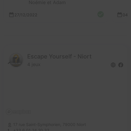
Noémie et Adam
27/12/2022
04/
Escape Yourself - Niort
4 jeux
17 rue Saint-Symphorien,
79000 Niort
+33 6 01 24 20 32