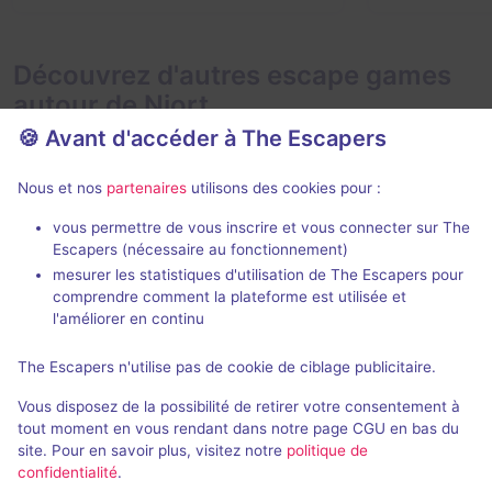
Découvrez d'autres escape games
autour de Niort
🍪 Avant d'accéder à The Escapers
Nous et nos
partenaires
utilisons des cookies pour :
vous permettre de vous inscrire et vous connecter sur The
VR
90 min
Escapers (nécessaire au fonctionnement)
mesurer les statistiques d'utilisation de The Escapers pour
Échec et mat
Beyond Medu
comprendre comment la plateforme est utilisée et
VR68
- Niort
Élémentaire Escape
- Niort
l'améliorer en continu
4,9 / 5
69 avis
The Escapers n'utilise pas de cookie de ciblage publicitaire.
2 - 4
3 - 5
Intermédiaire
Vous disposez de la possibilité de retirer votre consentement à
Évasion, Logique
20€
tout moment en vous rendant dans notre page CGU en bas du
site. Pour en savoir plus, visitez notre
politique de
confidentialité
.