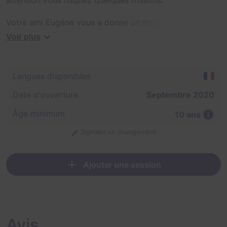
Votre ami Eugène vous a donné un manuscrit qui
permettrait de retrouver Excalibur, l'épée magique
Voir plus
légendaire du Roi Arthur. La quête ne semble pas
simple, l'objet très convoité reste encore introuvable et
les derniers aventuriers partis à sa recherche ne sont
Langues disponibles
jamais revenus.
Date d'ouverture
Septembre 2020
Votre mission sera de retrouver et rapporter Excalibur.
Âge minimum
10 ans
Signaler un changement
Ajouter une session
Avis