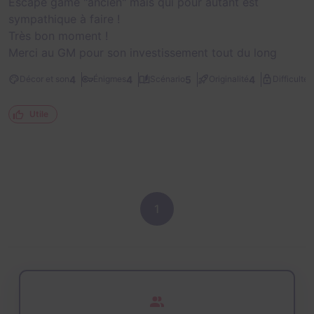
Escape game "ancien" mais qui pour autant est
sympathique à faire !
Très bon moment !
Merci au GM pour son investissement tout du long
1
4
4
5
4
Décor et son
Énigmes
Scénario
Originalité
Difficulté
Utile
1