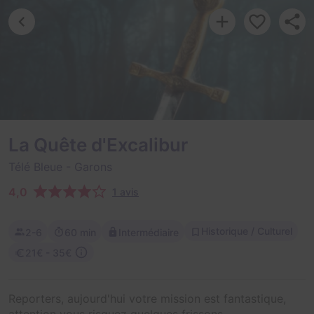
La Quête d'Excalibur
Télé Bleue
- Garons
4,0
1 avis
Historique / Culturel
2-6
60 min
Intermédiaire
21€ - 35€
Reporters, aujourd'hui votre mission est fantastique,
attention vous risquez quelques frissons.