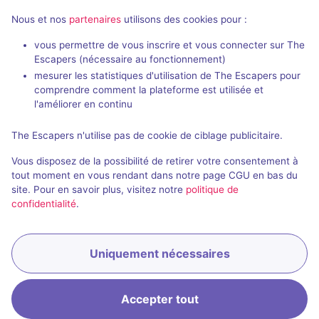
Nous et nos
partenaires
utilisons des cookies pour :
vous permettre de vous inscrire et vous connecter sur The
Escapers (nécessaire au fonctionnement)
mesurer les statistiques d'utilisation de The Escapers pour
Mystères et Sortilèges
comprendre comment la plateforme est utilisée et
The Magic Doors
- Nîmes
The Magic Do
l'améliorer en continu
4,6 / 5
83 avis
The Escapers n'utilise pas de cookie de ciblage publicitaire.
2 - 8
Intermédiaire
2 - 6
Vous disposez de la possibilité de retirer votre consentement à
Fantastique
Évasion
27€ - 35€
tout moment en vous rendant dans notre page CGU en bas du
site. Pour en savoir plus, visitez notre
politique de
confidentialité
.
Uniquement nécessaires
Réserver
Accepter tout
Accueil
Recherche
Connexion
Menu