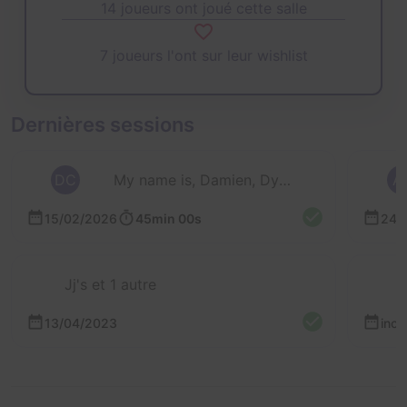
14 joueurs ont joué cette salle
7 joueurs l'ont sur leur wishlist
Dernières sessions
DC
My name is, Damien, Dylan et 1 autre
A
15/02/2026
45min 00s
24/
Jj's et 1 autre
13/04/2023
inc