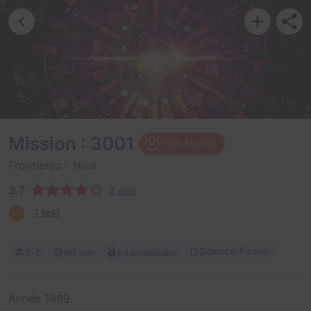
Mission : 3001
Salle fermée
Frontières
- Nice
3,7
2 avis
1 test
Science-Fiction
2-5
60 min
Intermédiaire
Année 1999.