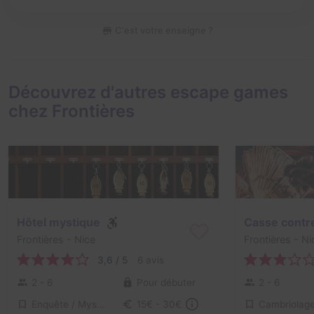
C'est votre enseigne ?
Découvrez d'autres escape games
chez Frontières
Hôtel mystique
Casse contre
Frontières
- Nice
Frontières
- Ni
3,6 / 5
6 avis
2 - 6
Pour débuter
2 - 6
Enquête / Mystère
Cambriolag
15€ - 30€