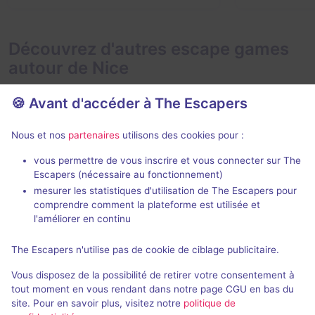
Découvrez d'autres escape games
autour de Nice
🍪 Avant d'accéder à The Escapers
Nous et nos
partenaires
utilisons des cookies pour :
En extérieur
2 h
vous permettre de vous inscrire et vous connecter sur The
Escapers (nécessaire au fonctionnement)
La Disparition
Titanic
mesurer les statistiques d'utilisation de The Escapers pour
Cube Escape
-
Eskap
comprendre comment la plateforme est utilisée et
4,3 / 5
33 avis
l'améliorer en continu
2 - 6
2 - 6
× 4
Pour débuter
The Escapers n'utilise pas de cookie de ciblage publicitaire.
équipes
Catastroph
Vous disposez de la possibilité de retirer votre consentement à
Enquête / Mystère
9,9€ - 14,9€
tout moment en vous rendant dans notre page CGU en bas du
site. Pour en savoir plus, visitez notre
politique de