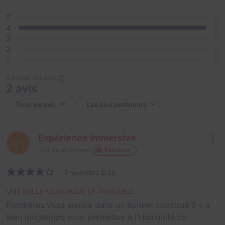
planète.
5
0
4
2
Le sort de la planète Terre est entre vos mains !
3
0
2
0
Bon courage et bonne mission.
1
0
Contrôle des avis
2 avis
Expérience Immersive
370
salles testées
S'abonner
7 novembre 2020
UNE SALLE CLASSIQUE ET AGRÉABLE
Frontières vous envoie dans un bunker construit il y a
bien longtemps pour permettre à l'Humanité de