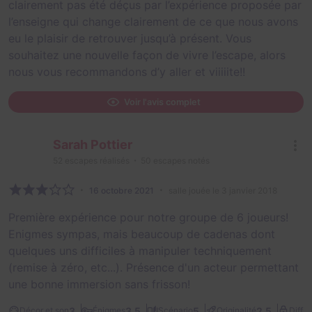
clairement pas été déçus par l’expérience proposée par
l’enseigne qui change clairement de ce que nous avons
eu le plaisir de retrouver jusqu’à présent. Vous
souhaitez une nouvelle façon de vivre l’escape, alors
nous vous recommandons d’y aller et viiiiite!!
Voir l'avis complet
Sarah Pottier
52
escapes réalisés
50
escapes notés
16 octobre 2021
salle jouée le 3 janvier 2018
Première expérience pour notre groupe de 6 joueurs!
Enigmes sympas, mais beaucoup de cadenas dont
quelques uns difficiles à manipuler techniquement
(remise à zéro, etc...). Présence d'un acteur permettant
une bonne immersion sans frisson!
3
3,5
5
2,5
Décor et son
Énigmes
Scénario
Originalité
Diffic