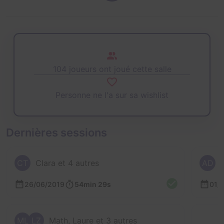
104 joueurs ont joué cette salle
Personne ne l'a sur sa wishlist
Dernières sessions
CT
Clara et 4 autres
AD
26/06/2019
54min 29s
01/
ML
LZ
Math, Laure et 3 autres