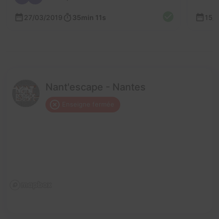
27/03/2019
35min 11s
15/
Nant'escape - Nantes
Enseigne fermée