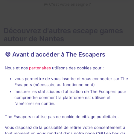
C'est votre enseigne ?
Découvrez d'autres escape games
autour de Nantes
🍪 Avant d'accéder à The Escapers
Nous et nos
partenaires
utilisons des cookies pour :
vous permettre de vous inscrire et vous connecter sur The
Escapers (nécessaire au fonctionnement)
Les Éclaireurs de Sorvagën
La Noche de
mesurer les statistiques d'utilisation de The Escapers pour
comprendre comment la plateforme est utilisée et
Tadam Escape
- Nantes
Tadam Escape
l'améliorer en continu
4,9 / 5
62 avis
The Escapers n'utilise pas de cookie de ciblage publicitaire.
Au choix
2 - 6
2 - 6
Vous disposez de la possibilité de retirer votre consentement à
Fantastique
22€ - 40€
tout moment en vous rendant dans notre page CGU en bas du