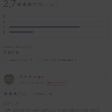
2,7
• 5 avis
5
0
4
0
3
3
2
1
1
0
Contrôle des avis
5 avis
Allo Escape
347
salles testées
S'abonner
7 février 2018
LES PLUS :
- Un acteur convaincant qui vous guide dans cette