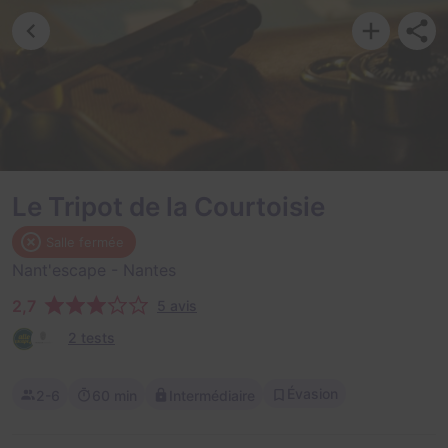
Le Tripot de la Courtoisie
Salle fermée
Nant'escape
- Nantes
2,7
5 avis
2 tests
Évasion
2-6
60 min
Intermédiaire