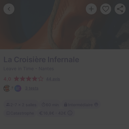
La Croisière Infernale
Leave in Time
- Nantes
4,0
44 avis
3 tests
2-7
× 2 salles
60 min
Intermédiaire
Catastrophe
16,8€ - 42€