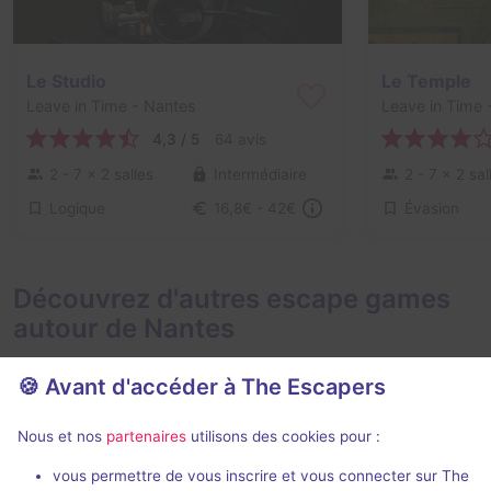
Le Studio
Le Temple
Leave in Time
- Nantes
Leave in Time
-
4,3 / 5
64 avis
2 - 7
× 2 salles
Intermédiaire
2 - 7
× 2 sal
Logique
Évasion
16,8€ - 42€
Découvrez d'autres escape games
autour de Nantes
🍪 Avant d'accéder à The Escapers
Nous et nos
partenaires
utilisons des cookies pour :
vous permettre de vous inscrire et vous connecter sur The