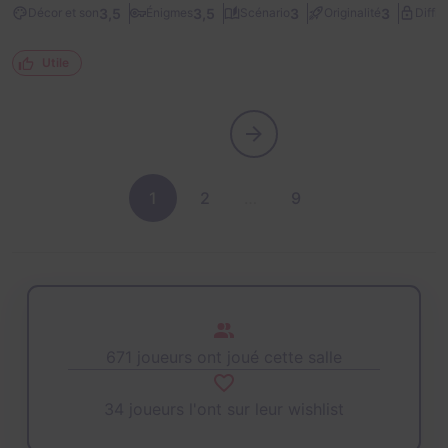
3,5
3,5
3
3
Décor et son
Énigmes
Scénario
Originalité
Diffic
Utile
1
2
…
9
671 joueurs ont joué cette salle
34 joueurs l'ont sur leur wishlist