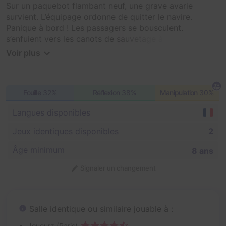
Sur un paquebot flambant neuf, une grave avarie
survient. L’équipage ordonne de quitter le navire.
Panique à bord ! Les passagers se bousculent,
s’enfuient vers les canots de sauvetage à moitié pleins,
vous laissant seuls à bord
Voir plus
Trouverez-vous la solution pour évacuer à temps ?
Fouille
32%
Réflexion
38%
Manipulation
30%
Langues disponibles
Jeux identiques disponibles
2
Âge minimum
8 ans
Signaler un changement
Salle identique ou similaire jouable à :
Joueurz (Paris)