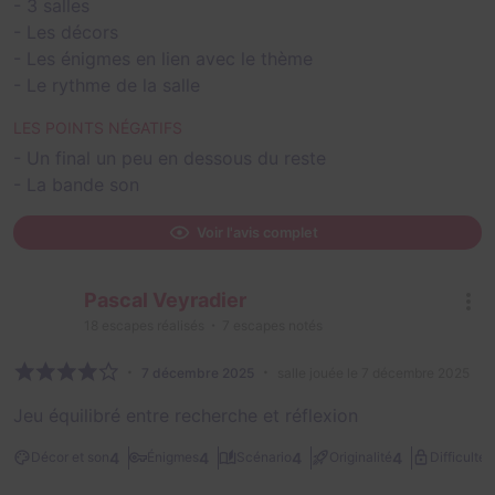
- 3 salles
- Les décors
- Les énigmes en lien avec le thème
- Le rythme de la salle
LES POINTS NÉGATIFS
- Un final un peu en dessous du reste
- La bande son
Voir l'avis complet
Pascal Veyradier
18
escapes réalisés
7
escapes notés
7 décembre 2025
salle jouée le 7 décembre 2025
Jeu équilibré entre recherche et réflexion
2
4
4
4
4
Décor et son
Énigmes
Scénario
Originalité
Difficulté