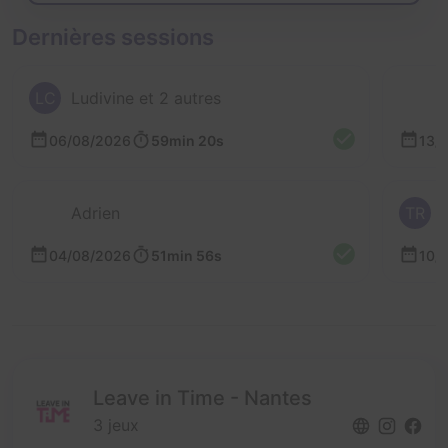
Dernières sessions
LC
Ludivine et 2 autres
06/08/2026
59min 20s
13/
Adrien
TR
04/08/2026
51min 56s
10/
Leave in Time - Nantes
3 jeux