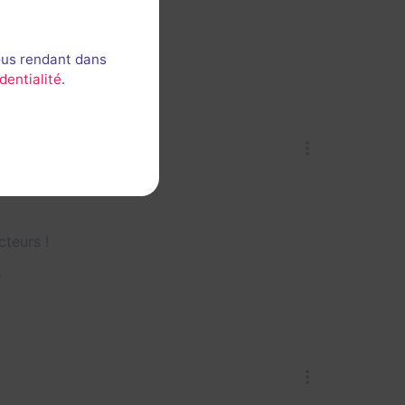
ous rendant dans
dentialité
.
cteurs !
