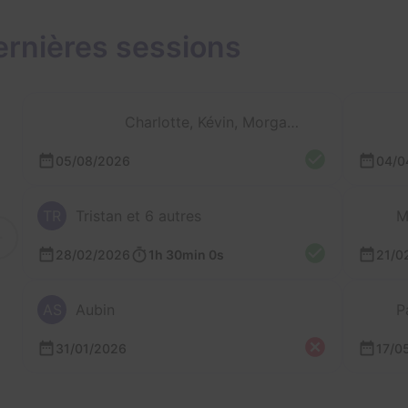
ernières sessions
Charlotte, Kévin, Morgane et 2 autres
05/08/2026
04/0
TR
Tristan et 6 autres
M
28/02/2026
1h 30min 0s
21/0
AS
Aubin
P
31/01/2026
17/0