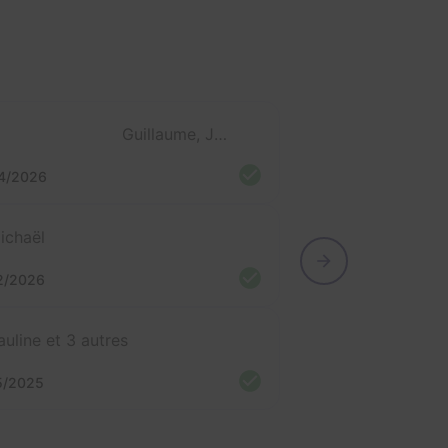
Guillaume, Joseph, Célestouille, Angus, Lulu et Nico
4/2026
ichaël
2/2026
auline et 3 autres
5/2025