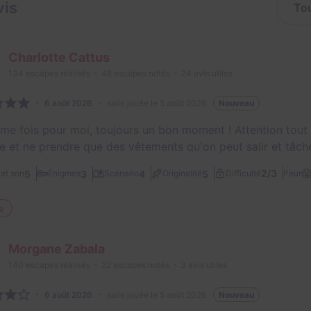
vis
Charlotte Cattus
134
escapes réalisés
48
escapes notés
24
avis utiles
6 août 2026
salle jouée le 5 août 2026
Nouveau
me fois pour moi, toujours un bon moment ! Attention tout
e et ne prendre que des vêtements qu'on peut salir et tâch

2/3
5
3
4
5
et son
Énigmes
Scénario
Originalité
Difficulté
Peur
e
Morgane Zabala
140
escapes réalisés
22
escapes notés
3
avis utiles
6 août 2026
salle jouée le 5 août 2026
Nouveau