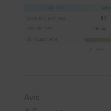
Fouille
35%
Réfle
Langues disponibles
Âge minimum
18 ans
😱 Trouillomètre
Signaler u
Avis