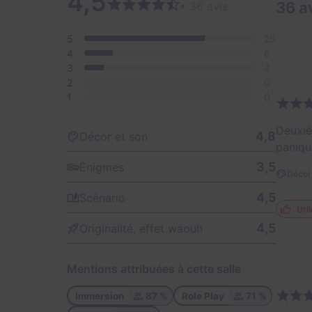
4,5
36 a
• 36 avis
5
25
4
6
3
4
2
0
1
0
Deuxiè
4,8
Décor et son
paniqu
3,5
Énigmes
Décor 
4,5
Scénario
Util
4,5
Originalité, effet waouh
Mentions attribuées à cette salle
Immersion
87 %
Role Play
71 %