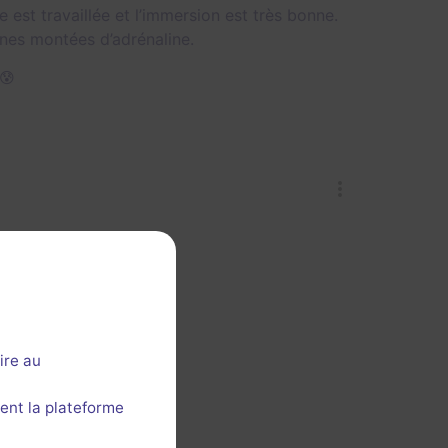
est travaillée et l’immersion est très bonne.
nes montées d’adrénaline.
😰
ire au
ent la plateforme