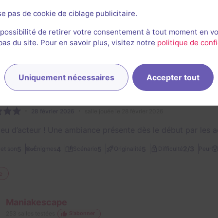
se pas de cookie de ciblage publicitaire.
INTS NÉGATIFS
ou deux énigmes de plus cela n’aurait pas été de refus
 possibilité de retirer votre consentement à tout moment en v
s du site. Pour en savoir plus, visitez notre
politique de confi
r l'avis complet
Uniquement nécessaires
Accepter tout
Tristan Rouaud
37
escapes réalisés
14
escapes notés
28 février 2026
salle jouée le 28 février 2026
jeu d’acteur ! Une ambiance présente dès le début par les a

2/3
5
4
5
5
et son
Énigmes
Scénario
Originalité
Difficulté
Peur
e
Maniakescape
253
salles testées
S'abonner