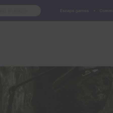
Escape games
Commu