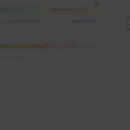
xion
36%
Manipulation
29%
Date d'ouverture
Avril 2022
😰
FLIPPANT
n changement