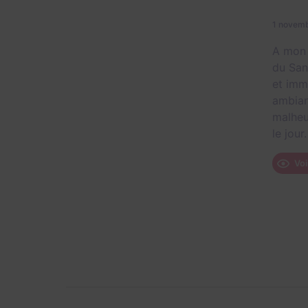
1 novem
A mon 
du San
et imm
ambian
malheu
le jour.
Voi