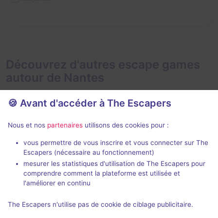
Découvrez d'autres escape games
autour de Nantes
🍪 Avant d'accéder à The Escapers
Nous et nos
partenaires
utilisons des cookies pour :
vous permettre de vous inscrire et vous connecter sur The
Escapers (nécessaire au fonctionnement)
Les Éclaireurs de Sorvagën
La Noche de
mesurer les statistiques d'utilisation de The Escapers pour
comprendre comment la plateforme est utilisée et
Tadam Escape
- Nantes
Tadam Escape
l'améliorer en continu
4,9 / 5
62 avis
The Escapers n'utilise pas de cookie de ciblage publicitaire.
Au choix
2 - 6
2 - 6