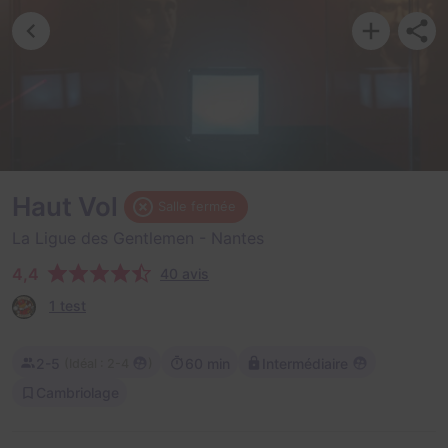
Haut Vol
Salle fermée
La Ligue des Gentlemen
- Nantes
4,4
40 avis
1 test
2-5
60 min
Intermédiaire
(
)
Idéal : 2-4
Cambriolage