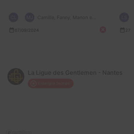
CL
MJ
Camille, Fanny, Manon et 1 autre
LS
07/09/2024
27/
La Ligue des Gentlemen - Nantes
Enseigne fermée