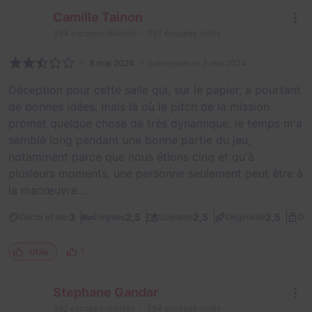
Camille Tainon
364
escapes réalisés
357
escapes notés
8 mai 2024
salle jouée le 3 mai 2024
Déception pour cette salle qui, sur le papier, a pourtant
de bonnes idées, mais là où le pitch de la mission
promet quelque chose de très dynamique, le temps m'a
semblé long pendant une bonne partie du jeu,
notamment parce que nous étions cinq et qu'à
plusieurs moments, une personne seulement peut être à
la manœuvre...
3
2,5
2,5
2,5
Décor et son
Énigmes
Scénario
Originalité
Dif
1
Utile
Stephane Gandar
362
escapes réalisés
354
escapes notés