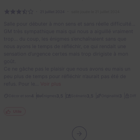
21 juillet 2024
salle jouée le 21 juillet 2024
Salle pour débuter à mon sens et sans réelle difficulté…
GM très sympathique mais qui nous a aiguillé vraiment
trop… du coup, les énigmes s’enchaînaient sans que
nous ayons le temps de réfléchir, ce qui rendait une
sensation d’urgence certes mais trop dirigiste à mon
goût.
Ce ne gâche pas le plaisir que nous avons eu mais un
peu plus de temps pour réfléchir n’aurait pas été de
refus. Pour le...
Voir plus
4
3,5
3,5
3
Décor et son
Énigmes
Scénario
Originalité
Diffic
Utile