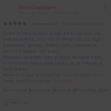
Elina Crushingme
546
escapes réalisés
475
escapes notés
7 décembre 2023
salle jouée le 19 octobre 2023
Quand tu vas à la Ligue, tu sais que tu vas vivre une
belle expérience... Haut-Vol ne déroge pas à la règle !
Equipement, gadgets, mission claire, systèmes de
sécurité à déjouer, tout y est !
Réunissez votre best team et tentez de mener à bien
votre mission dans le délai imparti...et ce n'ets pas si
facile que ça !
Même si on peut le catégoriser sous l'étiquette Action
Game, Haut-Vol propose ...
Voir plus
5
4,5
5
4,5
Décor et son
Énigmes
Scénario
Originalité
Diffic
3
Utile