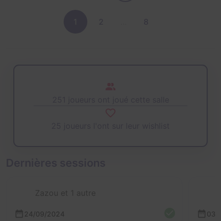
1
2
…
8
251 joueurs ont joué cette salle
25 joueurs l'ont sur leur wishlist
Dernières sessions
Zazou et 1 autre
24/09/2024
03/