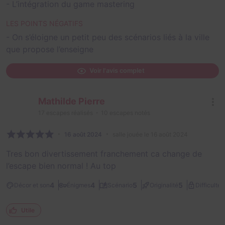
- L’intégration du game mastering
LES POINTS NÉGATIFS
- On s’éloigne un petit peu des scénarios liés à la ville
que propose l’enseigne
Voir l'avis complet
Mathilde Pierre
17
escapes réalisés
10
escapes notés
16 août 2024
salle jouée le 16 août 2024
Tres bon divertissement franchement ca change de
l’escape bien normal ! Au top
2
4
4
5
5
Décor et son
Énigmes
Scénario
Originalité
Difficulté
Utile