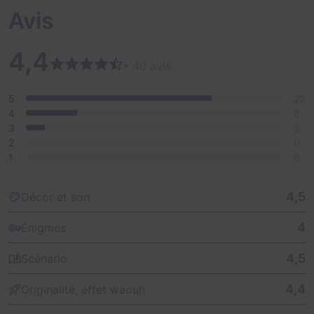
l'action est prédominante. Il vous faudra avant tout
Avis
faire preuve d'agilité, de dextérité et d'ingéniosité sans
oublier la cohésion d'équipe.
4,4
• 40 avis
5
29
4
8
3
3
2
0
1
0
4,5
Décor et son
4
Énigmes
4,5
Scénario
4,4
Originalité, effet waouh