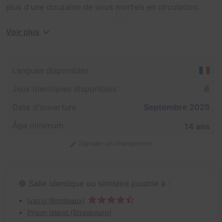
plus d'une douzaine de virus mortels en circulation.
Dans notre laboratoire expérimental, le compteur
Voir plus
tourne...
Votre mission : pour éviter la propagation des virus,
Langues disponibles
vous devez récupérer le plus d'antidotes possibles à
l'intérieur de chaque cube afin de sauver la population
Jeux identiques disponibles
6
d'une contamination imminente.
Date d'ouverture
Septembre 2025
Âge minimum
14 ans
Signaler un changement
Salle identique ou similaire jouable à :
Ivazio (Bordeaux)
Prison Island (Strasbourg)