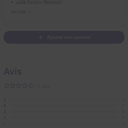
Ludik Factory (Bergerac)
Voir plus
Ajouter une session
Avis
• 0 avis
5
0
4
0
3
0
2
0
1
0