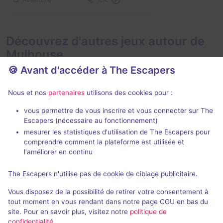
Découvrez d'autres jeux autour de
Mulhouse
🍪 Avant d'accéder à The Escapers
Nous et nos
partenaires
utilisons des cookies pour :
vous permettre de vous inscrire et vous connecter sur The
Escapers (nécessaire au fonctionnement)
mesurer les statistiques d'utilisation de The Escapers pour
The Freak Show
Engrenages
comprendre comment la plateforme est utilisée et
Team Factory
- Mulhouse
Team Factory
l'améliorer en continu
4,8 / 5
32 avis
The Escapers n'utilise pas de cookie de ciblage publicitaire.
3 - 6
Intermédiaire
2 - 6
Vous disposez de la possibilité de retirer votre consentement à
Frisson / Horreur
25€ - 33€
tout moment en vous rendant dans notre page CGU en bas du
site. Pour en savoir plus, visitez notre
politique de
confidentialité
.