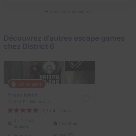
C'est votre enseigne ?
Découvrez d'autres escape games
chez District 6
Action game
Prison Island
District 6
- Mulhouse
4,7 / 5
2 avis
2 - 4
× 20
Inconnue
équipes
Aventure
18€