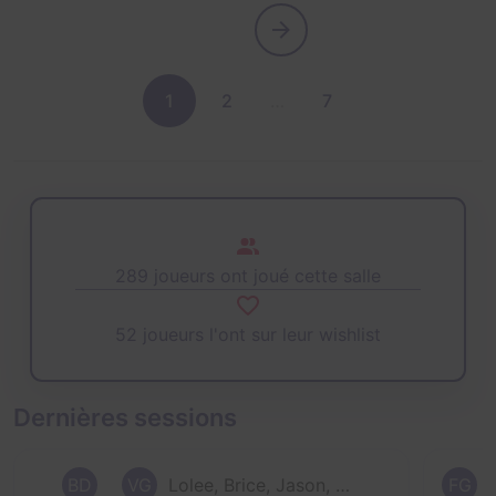
1
2
…
7
289 joueurs ont joué cette salle
52 joueurs l'ont sur leur wishlist
Dernières sessions
BD
VG
Lolee, Brice, Jason, Vanessa et 2 autres
FG