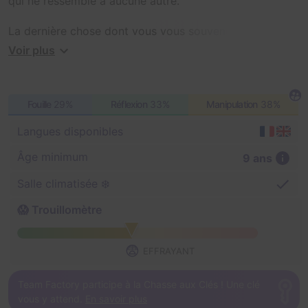
qui ne ressemble à aucune autre.
La dernière chose dont vous vous souvenez est d’avoir
croqué dans cette pomme d’amour offerte par cette
Voir plus
gentille vieille dame. Puis, plus rien.
Il va falloir rapidement retrouver vos esprits, car il vous
reste une heure pour quitter cet endroit lugubre...
Fouille
29%
Réflexion
33%
Manipulation
38%
La roue tourne, et vous ne voulez pas être là lorsqu’elle
Langues disponibles
s’arrêtera.
Âge minimum
9 ans
Salle climatisée ❄️
😱 Trouillomètre
😨
EFFRAYANT
Team Factory participe à la Chasse aux Clés ! Une clé
vous y attend.
En savoir plus