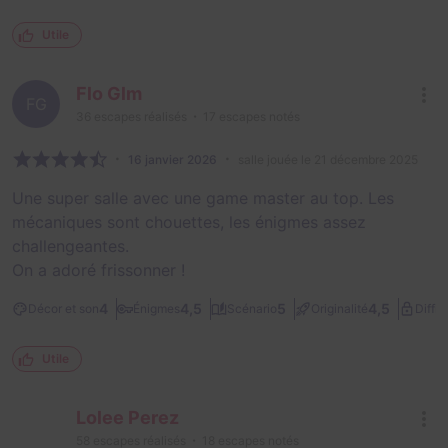
Utile
Flo Glm
FG
36
escapes réalisés
17
escapes notés
16 janvier 2026
salle jouée le 21 décembre 2025
Une super salle avec une game master au top. Les
mécaniques sont chouettes, les énigmes assez
challengeantes.
On a adoré frissonner !
4
4,5
5
4,5
Décor et son
Énigmes
Scénario
Originalité
Diffic
Utile
Lolee Perez
58
escapes réalisés
18
escapes notés