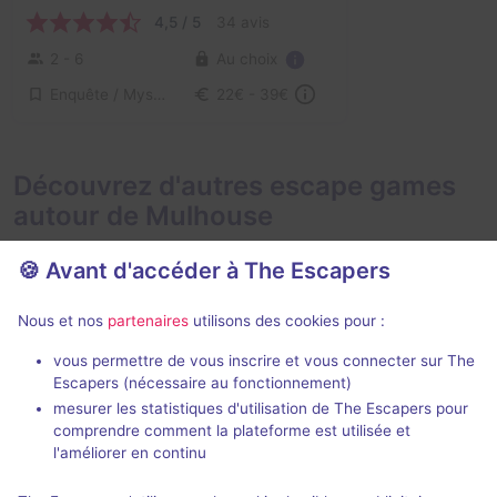
4,5 / 5
34 avis
Au choix
2 - 6
Enquête / Mystère
22€ - 39€
Découvrez d'autres escape games
autour de Mulhouse
🍪 Avant d'accéder à The Escapers
Nous et nos
partenaires
utilisons des cookies pour :
En extérieur
Action g
vous permettre de vous inscrire et vous connecter sur The
Escapers (nécessaire au fonctionnement)
Sherlock Holmes et la Quête de l'oeuf de Fabergé
Prison Island
mesurer les statistiques d'utilisation de The Escapers pour
Club ELI
- Mulhouse
District 6
- Mu
comprendre comment la plateforme est utilisée et
5 / 5
1 avis
l'améliorer en continu
3 - 8
Inconnue
2 - 4
× 20