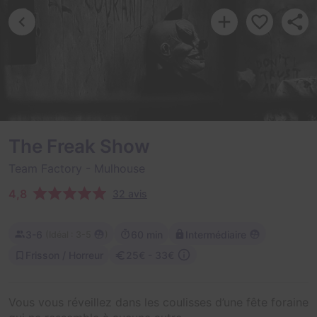
The Freak Show
Team Factory
- Mulhouse
4,8
32 avis
3-6
60 min
Intermédiaire
(
)
Idéal : 3-5
Frisson / Horreur
25€ - 33€
Vous vous réveillez dans les coulisses d’une fête foraine