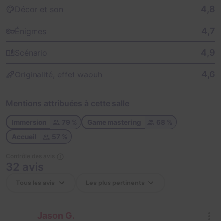
4,8
Décor et son
4,7
Énigmes
4,9
Scénario
4,6
Originalité, effet waouh
Mentions attribuées à cette salle
Immersion
79 %
Game mastering
68 %
Accueil
57 %
Contrôle des avis
32 avis
Jason G.