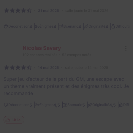
31 mai 2026
salle jouée le 31 mai 2026
2
4
4
4
4
Décor et son
Énigmes
Scénario
Originalité
Difficulté
Nicolas Savary
102
escapes réalisés
52
escapes notés
14 mai 2025
salle jouée le 14 mai 2025
Super jeu d’acteur de la part du GM, une escape avec
un thème vraiment présent et des énigmes très cool. Je
recommande
5
4,5
5
4,5
Décor et son
Énigmes
Scénario
Originalité
Diffic
Utile