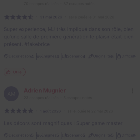
70
escapes réalisés
37
escapes notés
31 mai 2026
salle jouée le 31 mai 2026
Super experience, MJ très impliqué dans son rôle, bien
qu'une salle de première génération le plaisir était bien
présent. #fakebrice
2
4
4
4
5
Décor et son
Énigmes
Scénario
Originalité
Difficulté
Utile
Adrien Mugnier
AM
23
escapes réalisés
5
escapes notés
1 août 2026
salle jouée le 22 mai 2026
Les décors sont magnifiques ! Super game master
2
5
5
5
5
Décor et son
Énigmes
Scénario
Originalité
Difficulté