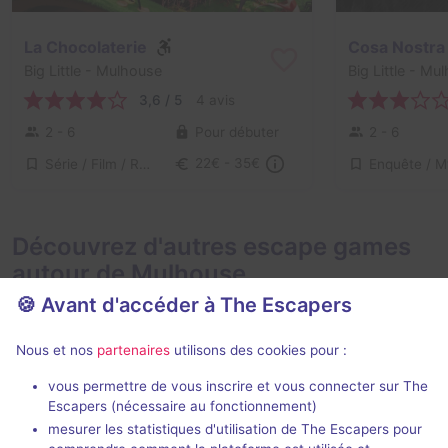
La Chocolaterie
Cosa Nostra
Big Little
- Mulhouse
Big Little
- Mul
3,6 / 5
4 avis
2 - 6
Pour débuter
2 - 6
Série / Film / Roman
22€ - 35€
Découvrez d'autres escape games
autour de Mulhouse
🍪 Avant d'accéder à The Escapers
Nous et nos
partenaires
utilisons des cookies pour :
vous permettre de vous inscrire et vous connecter sur The
Escapers (nécessaire au fonctionnement)
mesurer les statistiques d'utilisation de The Escapers pour
The Freak Show
Engrenages