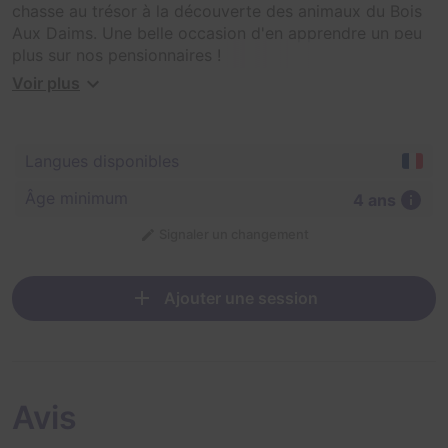
chasse au trésor à la découverte des animaux du Bois
Aux Daims. Une belle occasion d'en apprendre un peu
plus sur nos pensionnaires !
Voir plus
Activité familiale ou d'équipe. 1 sac à dos par famille ou
par équipe 10 sacs à dos maximum. Les enfants
doivent être accompagnés par un adulte. Activité à
Langues disponibles
faire en toute autonomie Un seul départ d'activité à
10H00 impérativement. Retour du sac à dos à 16H00
Âge minimum
4 ans
maximum. Vous pouvez faire votre activité tout au long
de la journée.
Signaler un changement
Ajouter une session
Avis