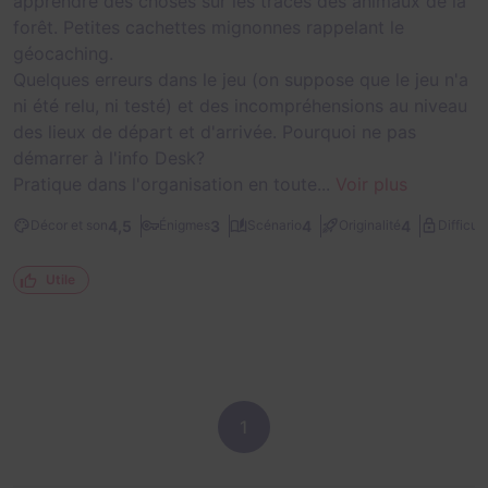
apprendre des choses sur les traces des animaux de la
forêt. Petites cachettes mignonnes rappelant le
géocaching.
Quelques erreurs dans le jeu (on suppose que le jeu n'a
ni été relu, ni testé) et des incompréhensions au niveau
des lieux de départ et d'arrivée. Pourquoi ne pas
démarrer à l'info Desk?
Pratique dans l'organisation en toute...
Voir plus
4,5
3
4
4
Décor et son
Énigmes
Scénario
Originalité
Difficult
Utile
1