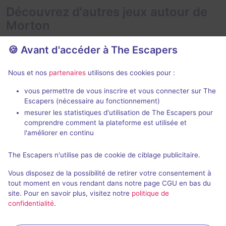
Découvrez d'autres jeux autour de
Morton
🍪 Avant d'accéder à The Escapers
Nous et nos
partenaires
utilisons des cookies pour :
En extérieur
2 h 30 min
vous permettre de vous inscrire et vous connecter sur The
Escapers (nécessaire au fonctionnement)
Mission Syrah Malbec
mesurer les statistiques d'utilisation de The Escapers pour
Drôles de Dames
- Saumur
Pierre et Bertr
comprendre comment la plateforme est utilisée et
5 / 5
7 avis
l'améliorer en continu
2 - 6
× 4
3 - 8
Intermédiaire
The Escapers n'utilise pas de cookie de ciblage publicitaire.
équipes
Vous disposez de la possibilité de retirer votre consentement à
Enquête / Mystère
13,3€ - 40€
tout moment en vous rendant dans notre page CGU en bas du
site. Pour en savoir plus, visitez notre
politique de
confidentialité
.