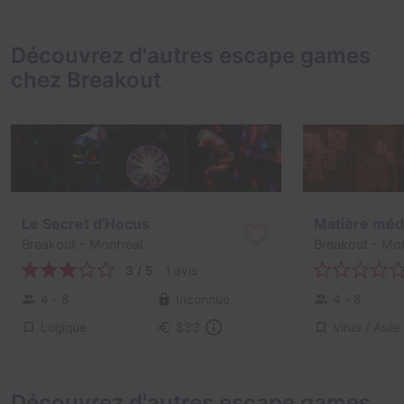
Découvrez d'autres escape games
chez Breakout
Le Secret d'Hocus
Matière méd
Breakout
- Montréal
Breakout
- Mon
3 / 5
1 avis
4 - 8
Inconnue
4 - 8
Logique
$33
Découvrez d'autres escape games