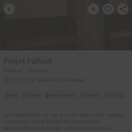
Projet Fallout
Breakout
- Brossard
Aucun avis pour l'instant
Évasion
$33
4-8
60 min
Pour débuter
Le Projet Fallout est une arme de destruction massive.
L'arme ainsi que le groupe de scientifiques
responsables de ce projet sont portés disparus.