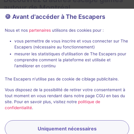
autour de Montréal
🍪 Avant d'accéder à The Escapers
Nous et nos
partenaires
utilisons des cookies pour :
vous permettre de vous inscrire et vous connecter sur The
Escapers (nécessaire au fonctionnement)
mesurer les statistiques d'utilisation de The Escapers pour
Opus Memori
comprendre comment la plateforme est utilisée et
Ezkapaz
- Montréal
Échappe-Toi
-
l'améliorer en continu
4,4 / 5
18 avis
The Escapers n'utilise pas de cookie de ciblage publicitaire.
3 - 7
Intermédiaire
2 - 4
Enquête / Mystère
Pirates
Vous disposez de la possibilité de retirer votre consentement à
$35
tout moment en vous rendant dans notre page CGU en bas du
site. Pour en savoir plus, visitez notre
politique de
confidentialité
.
Uniquement nécessaires
Réserver