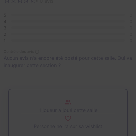
• 0 avis
5
0
4
0
3
0
2
0
1
0
Contrôle des avis
Aucun avis n'a encore été posté pour cette salle. Qui va
inaugurer cette section ?
1 joueur a joué cette salle
Personne ne l'a sur sa wishlist