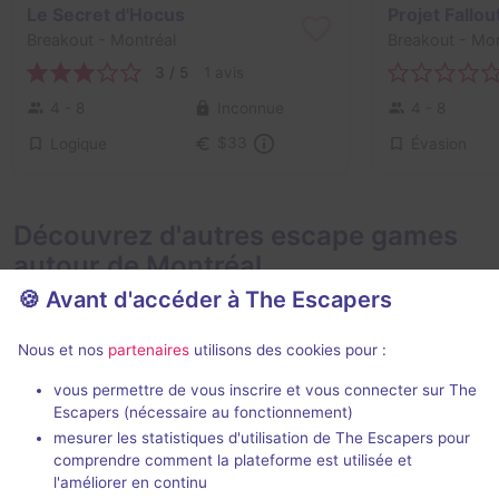
Le Secret d'Hocus
Projet Fallou
Breakout
- Montréal
Breakout
- Mon
3 / 5
1 avis
4 - 8
Inconnue
4 - 8
Logique
Évasion
$33
Découvrez d'autres escape games
autour de Montréal
🍪 Avant d'accéder à The Escapers
Nous et nos
partenaires
utilisons des cookies pour :
vous permettre de vous inscrire et vous connecter sur The
Escapers (nécessaire au fonctionnement)
mesurer les statistiques d'utilisation de The Escapers pour
Opus Memori
comprendre comment la plateforme est utilisée et
Ezkapaz
- Montréal
Échappe-Toi
-
l'améliorer en continu