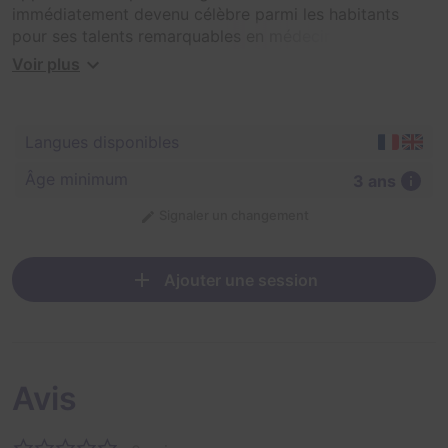
immédiatement devenu célèbre parmi les habitants
pour ses talents remarquables en médecine et ses
aptitudes de guérisseur. En tant qu'ancien médecin,
Voir plus
vous devez découvrir les secrets du passé et des
ingrédients miraculeux de cet homme mystérieux. Vous
choisissez une soirée paisible, alors que le médecin est
Langues disponibles
absent, pour vous faufilez avec vos assistants dans son
repère afin de récupérer le plus d'informations possible
Âge minimum
3 ans
pour reproduire ses potions.
Signaler un changement
Ajouter une session
Avis