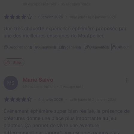
80
escapes réalisés
65
escapes notés
6 janvier 2026
salle jouée le 6 janvier 2026
Une très chouette expérience éphémère proposée par
une des meilleures enseignes de Montpellier,
1
5
5
5
5
Décor et son
Énigmes
Scénario
Originalité
Difficulté
Utile
Marie Salvo
MS
19
escapes réalisés
1
escape noté
4 janvier 2026
salle jouée le 3 janvier 2026
Événement éphémère super bien réalisé, la présence de
créatures donne une place plus importante au jeu
d'acteur. Ça permet de vivre une aventure
differemment par rapport aux escapes games plus