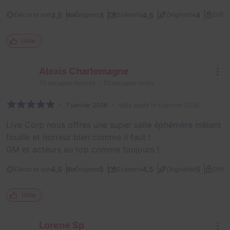
3,5
3
4,5
4
Décor et son
Énigmes
Scénario
Originalité
Diffic
Utile
Alexis Charlemagne
75
escapes réalisés
52
escapes notés
7 janvier 2026
salle jouée le 6 janvier 2026
Live Corp nous offres une super salle éphémère mêlant
fouille et horreur bien comme il faut !
GM et acteurs au top comme toujours !
4,5
5
4,5
5
Décor et son
Énigmes
Scénario
Originalité
Diffic
Utile
Lorene Sp