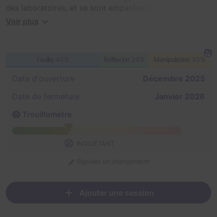
des laboratoires, et se sont emparées d'un objet
crucial.
Voir plus
Nos équipes les ont repérées dans un bâtiment
désaffecté depuis des années.
Pénétrez dans ce lieu inquiétant proche de LIVE Corp.,
Fouille
46%
Réflexion
24%
Manipulation
30%
parcourez les salles abandonnées et les couloirs
obscurs, et survivez aux monstruosités qui rôdent.
Date d'ouverture
Décembre 2025
Date de fermeture
Janvier 2026
😱 Trouillomètre
😧
INQUIÉTANT
Signaler un changement
Ajouter une session