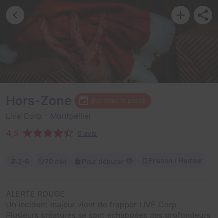
Hors-Zone
Évènement passé
Live Corp
- Montpellier
4,5
6 avis
Frisson / Horreur
2-6
70 min
Pour débuter
ALERTE ROUGE
Un incident majeur vient de frapper LIVE Corp.
Plusieurs créatures se sont échappées des profondeurs