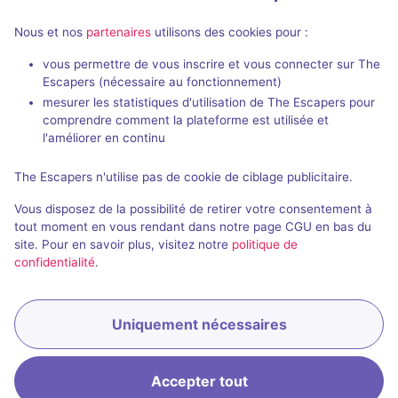
Nous et nos
partenaires
utilisons des cookies pour :
vous permettre de vous inscrire et vous connecter sur The
Spécimen 51
Escapers (nécessaire au fonctionnement)
Space Games Industry
-
mesurer les statistiques d'utilisation de The Escapers pour
Montpellier
Space Games I
comprendre comment la plateforme est utilisée et
Montpellier
4,8 / 5
95 avis
l'améliorer en continu
2 - 6
Intermédiaire
The Escapers n'utilise pas de cookie de ciblage publicitaire.
2 - 6
Frisson / Horreur, Enquête / Mystère
30€ - 42€
Vous disposez de la possibilité de retirer votre consentement à
Science-Fic
tout moment en vous rendant dans notre page CGU en bas du
site. Pour en savoir plus, visitez notre
politique de
confidentialité
.
Uniquement nécessaires
Accepter tout