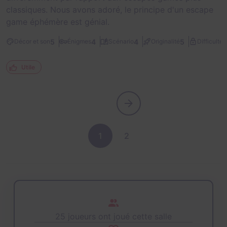
classiques. Nous avons adoré, le principe d'un escape
game éphémère est génial.
2
5
4
4
5
Décor et son
Énigmes
Scénario
Originalité
Difficulté
Utile
1
2
25 joueurs ont joué cette salle