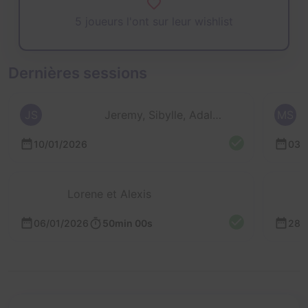
5 joueurs l'ont sur leur wishlist
Dernières sessions
JS
Jeremy, Sibylle, Adalrik et Coralie
MS
10/01/2026
03/
Lorene et Alexis
06/01/2026
50min 00s
28/