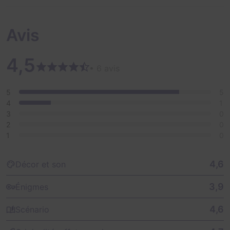
Avis
4,5
• 6 avis
5
5
4
1
3
0
2
0
1
0
4,6
Décor et son
3,9
Énigmes
4,6
Scénario