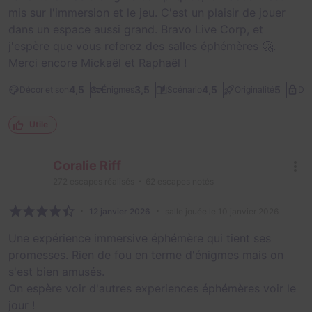
mis sur l'immersion et le jeu. C'est un plaisir de jouer
dans un espace aussi grand. Bravo Live Corp, et
j'espère que vous referez des salles éphémères 🤗.
Merci encore Mickaël et Raphaël !
4,5
3,5
4,5
5
Décor et son
Énigmes
Scénario
Originalité
Dif
Utile
Coralie Riff
272
escapes réalisés
62
escapes notés
12 janvier 2026
salle jouée le 10 janvier 2026
Une expérience immersive éphémère qui tient ses
promesses. Rien de fou en terme d'énigmes mais on
s'est bien amusés.
On espère voir d'autres experiences éphémères voir le
jour !