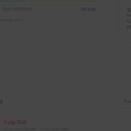
Âge minimum
10 ans
Mo
n changement
is
Gulp Gall
47
escapes réalisés
21
escapes notés