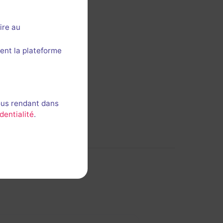
ire au
ent la plateforme
ous rendant dans
dentialité
.