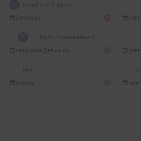
PR
Prescillia et 4 autres
05/11/2025
17/05
EF
David, Emmanuelle et Léonie
29/06/2024
56min 00s
21/06
Max
Vi
inconnue
incon