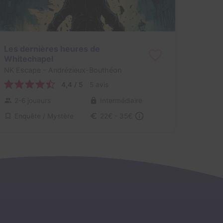
Les dernières heures de
Whitechapel
NK Escape
- Andrézieux-Bouthéon
4,4 / 5
5 avis
2-6 joueurs
Intermédiaire
Enquête / Mystère
22€ - 35€