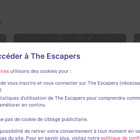
p
accéder à The Escapers
ires
utilisons des cookies pour :
Fire & Ice
4,1 / 5
10 avis
de vous inscrire et vous connecter sur The Escapers (nécessa
)
3-6 joueurs
Intermédiaire
tistiques d'utilisation de The Escapers pour comprendre comm
Série / Film / Roman
25€
l'améliorer en continu
se pas de cookie de ciblage publicitaire.
 possibilité de retirer votre consentement à tout moment en v
s du site. Pour en savoir plus, visitez notre
politique de confi