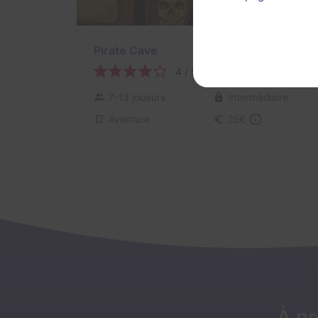
Pirate Cave
4 / 5
1 avis
7-13 joueurs
Intermédiaire
Aventure
25€
À p