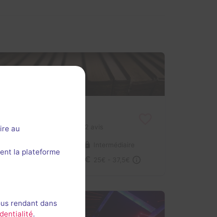
The Tomb
4,7 / 5
2 avis
ire au
2-6 joueurs
Intermédiaire
ent la plateforme
Enquête / Mystère
25€ - 37,5€
ous rendant dans
dentialité
.