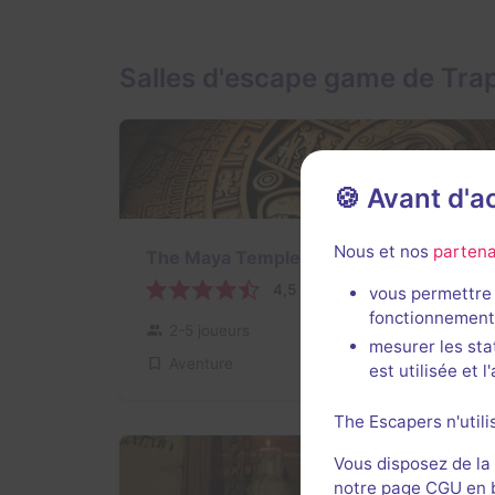
Salles d'escape game de Tra
🍪 Avant d'
Nous et nos
partena
The Maya Temple
4,5 / 5
7 avis
vous permettre 
fonctionnement
2-5 joueurs
Intermédiaire
mesurer les sta
Aventure
25€ - 37,5€
est utilisée et 
The Escapers n'utili
Vous disposez de la
notre page CGU en ba