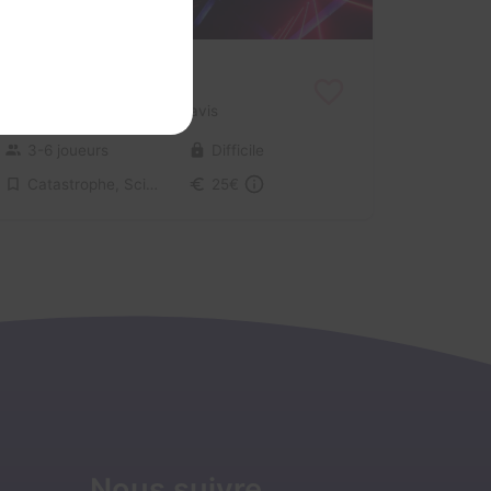
Antarctica
3 / 5
1 avis
3-6 joueurs
Difficile
Catastrophe, Science-Fiction
25€
Nous suivre