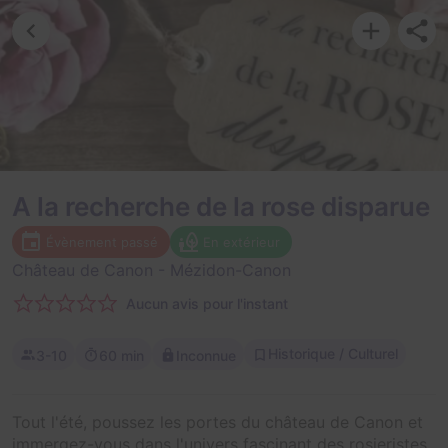
A la recherche de la rose disparue
Évènement passé
En extérieur
Château de Canon
- Mézidon-Canon
Aucun avis pour l'instant
Historique / Culturel
3-10
60 min
Inconnue
Tout l'été, poussez les portes du château de Canon et
immergez-vous dans l'univers fascinant des rosieristes