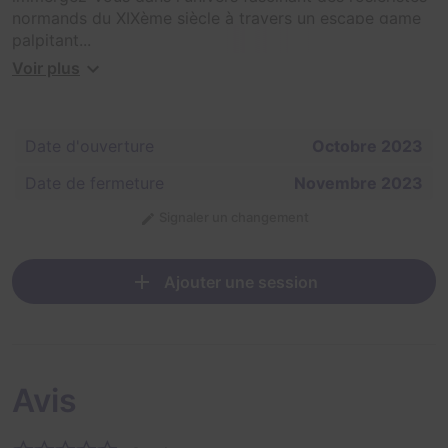
normands du XIXème siècle à travers un escape game
palpitant...
Voir plus
Le temps presse, vous avez moins d'une heure pour
ouvrir les coffres, résoudre les énigmes et retrouver la
rose !
Date d'ouverture
Octobre 2023
Date de fermeture
Novembre 2023
Signaler un changement
Ajouter une session
Avis