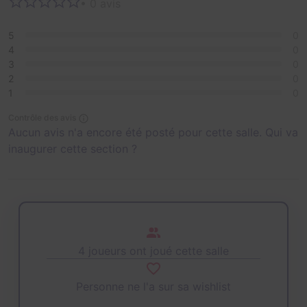
• 0 avis
5
0
4
0
3
0
2
0
1
0
Contrôle des avis
Aucun avis n'a encore été posté pour cette salle. Qui va
inaugurer cette section ?
4 joueurs ont joué cette salle
Personne ne l'a sur sa wishlist