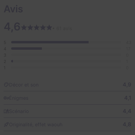
Avis
4,6
• 61 avis
5
43
4
17
3
0
2
1
1
0
4,9
Décor et son
4,1
Énigmes
4,4
Scénario
4,8
Originalité, effet waouh