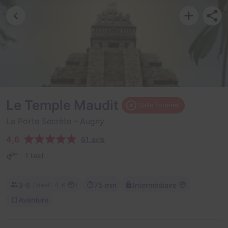
Le Temple Maudit
Salle fermée
La Porte Secrète
- Augny
4,6
61 avis
1 test
3-6
75 min
Intermédiaire
(
)
Idéal : 4-6
Aventure