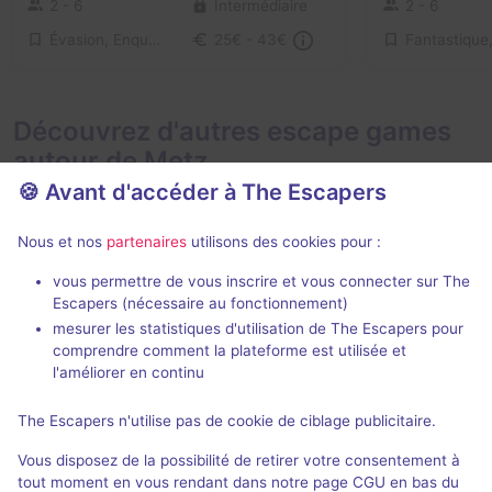
2 - 6
Intermédiaire
2 - 6
Évasion, Enquête / Mystère
25€ - 43€
Découvrez d'autres escape games
autour de Metz
🍪 Avant d'accéder à The Escapers
Nous et nos
partenaires
utilisons des cookies pour :
vous permettre de vous inscrire et vous connecter sur The
Action game
Escapers (nécessaire au fonctionnement)
mesurer les statistiques d'utilisation de The Escapers pour
Prison Island
La Malédicti
comprendre comment la plateforme est utilisée et
Prison Island
- Metz
Escape Hunt
-
l'améliorer en continu
4,3 / 5
21 avis
The Escapers n'utilise pas de cookie de ciblage publicitaire.
2 - 5
Pour débuter
2 - 5
Vous disposez de la possibilité de retirer votre consentement à
Aventure
Aventure
20€
tout moment en vous rendant dans notre page CGU en bas du