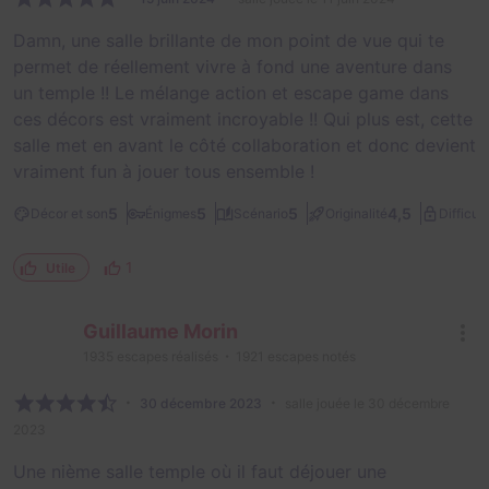
Damn, une salle brillante de mon point de vue qui te
permet de réellement vivre à fond une aventure dans
un temple !! Le mélange action et escape game dans
ces décors est vraiment incroyable !! Qui plus est, cette
salle met en avant le côté collaboration et donc devient
vraiment fun à jouer tous ensemble !
5
5
5
4,5
Décor et son
Énigmes
Scénario
Originalité
Difficult
1
Utile
Guillaume Morin
1935
escapes réalisés
1921
escapes notés
30 décembre 2023
salle jouée le 30 décembre
2023
Une nième salle temple où il faut déjouer une