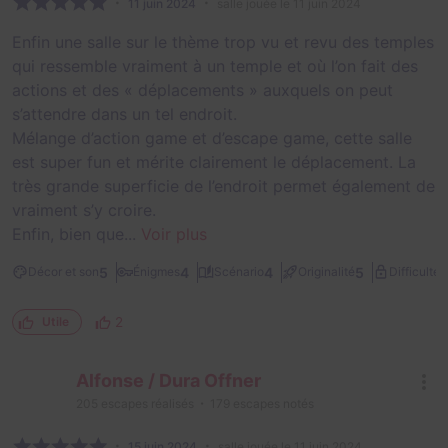
11 juin 2024
salle jouée le 11 juin 2024
Enfin une salle sur le thème trop vu et revu des temples
qui ressemble vraiment à un temple et où l’on fait des
actions et des « déplacements » auxquels on peut
s’attendre dans un tel endroit.
Mélange d’action game et d’escape game, cette salle
est super fun et mérite clairement le déplacement. La
très grande superficie de l’endroit permet également de
vraiment s’y croire.
Enfin, bien que...
Voir plus
2
5
4
4
5
Décor et son
Énigmes
Scénario
Originalité
Difficulté
2
Utile
Alfonse / Dura Offner
205
escapes réalisés
179
escapes notés
15 juin 2024
salle jouée le 11 juin 2024