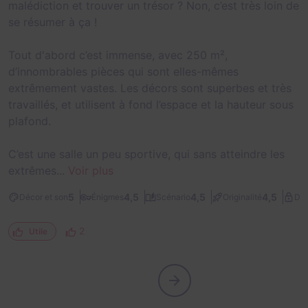
malédiction et trouver un trésor ? Non, c’est très loin de
se résumer à ça !
Tout d'abord c’est immense, avec 250 m²,
d’innombrables pièces qui sont elles-mêmes
extrêmement vastes. Les décors sont superbes et très
travaillés, et utilisent à fond l’espace et la hauteur sous
plafond.
C’est une salle un peu sportive, qui sans atteindre les
extrêmes...
Voir plus
5
4,5
4,5
4,5
Décor et son
Énigmes
Scénario
Originalité
Dif
2
Utile