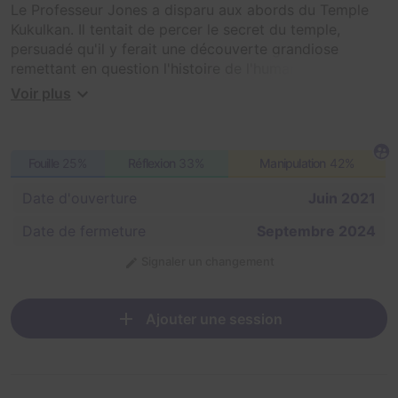
Le Professeur Jones a disparu aux abords du Temple
Kukulkan. Il tentait de percer le secret du temple,
persuadé qu'il y ferait une découverte grandiose
remettant en question l'histoire de l'humanité.
Apparemment une force étrange régnerait en ces
Voir plus
lieux... Partez à l'aventure sur les traces du Professeur
Jones et trouvez quel secret renferme ce merveilleux
temple. Arpentez les ruines, escaladez les rochers,
Fouille
25%
Réflexion
33%
Manipulation
42%
imitez Tarzan dans les lianes, résolvez les énigmes et
faites preuve de courage !
Date d'ouverture
Juin 2021
Date de fermeture
Septembre 2024
Signaler un changement
Ajouter une session