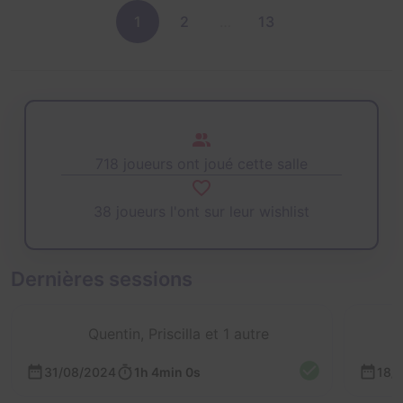
1
2
…
13
718 joueurs ont joué cette salle
38 joueurs l'ont sur leur wishlist
Dernières sessions
Quentin, Priscilla et 1 autre
31/08/2024
1h 4min 0s
18/