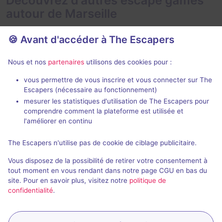
Découvrez d'autres escape games
autour de Marseille
🍪 Avant d'accéder à The Escapers
Nous et nos
partenaires
utilisons des cookies pour :
vous permettre de vous inscrire et vous connecter sur The
Escapers (nécessaire au fonctionnement)
Le Grimoire de l'Oncle Aldo
Au Pays des 
mesurer les statistiques d'utilisation de The Escapers pour
comprendre comment la plateforme est utilisée et
Locked Time
- Marseille
Locked Time
-
l'améliorer en continu
4,6 / 5
62 avis
The Escapers n'utilise pas de cookie de ciblage publicitaire.
2 - 5
Intermédiaire
2 - 6
Fantastique
25€ - 35€
Vous disposez de la possibilité de retirer votre consentement à
tout moment en vous rendant dans notre page CGU en bas du
site. Pour en savoir plus, visitez notre
politique de
confidentialité
.