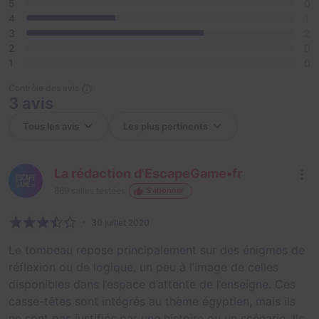
5
0
4
1
3
2
2
0
1
0
Contrôle des avis
3 avis
La rédaction d'EscapeGame•fr
869
salles testées
S'abonner
30 juillet 2020
Le tombeau repose principalement sur des énigmes de
réflexion ou de logique, un peu à l’image de celles
disponibles dans l’espace d’attente de l’enseigne. Ces
casse-têtes sont intégrés au thème égyptien, mais ils
ne sont pas justifiés par une histoire ou un scénario. Ils