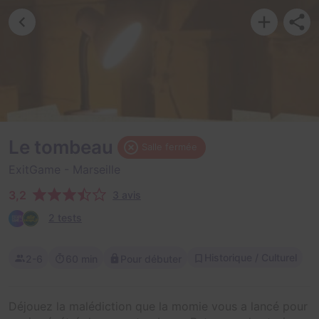
Le tombeau
Salle fermée
ExitGame
- Marseille
3,2
3 avis
2 tests
Historique / Culturel
2-6
60 min
Pour débuter
Déjouez la malédiction que la momie vous a lancé pour