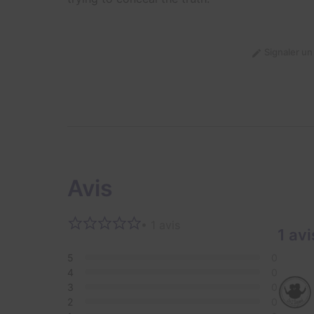
Signaler u
Avis
• 1 avis
1 avi
5
0
4
0
3
0
2
0