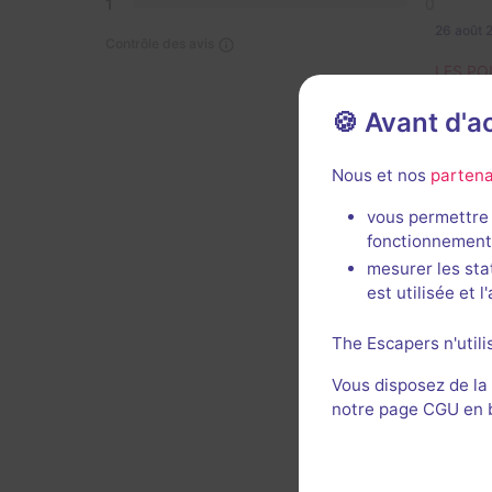
1
0
26 août 
Contrôle des avis
LES PO
- Il y 
🍪 Avant d'
un obje
LES PO
Nous et nos
partena
- La sa
vous permettre 
a de pl
fonctionnement
- L'im
mesurer les sta
aider.
est utilisée et 
- Clair
sauf p
The Escapers n'utili
Voi
Vous disposez de la
notre page CGU en ba