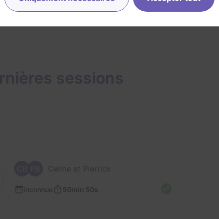
rnières sessions
CB
PB
Celine et Pierrick
inconnue
50min 50s