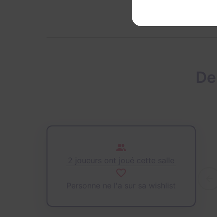
De
2 joueurs ont joué cette salle
Personne ne l'a sur sa wishlist