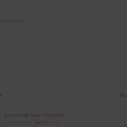
n changement
s
Journal de Deux Fuyards
323
salles testées
S'abonner