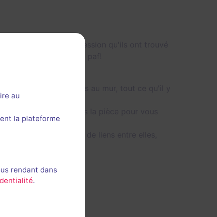
mais on a souvent l'impression qu'ils ont trouvé
 une énigme avec ça", et paf!
ubles, deux-trois cadres au mur, tout ce qu'il y
ire au
indice, le GM entre dans la pièce pour vous
ent la plateforme
tement à l'eau...
es énigmes ont très peu de liens entre elles,
é dans les puzzles.
ous rendant dans
dentialité
.