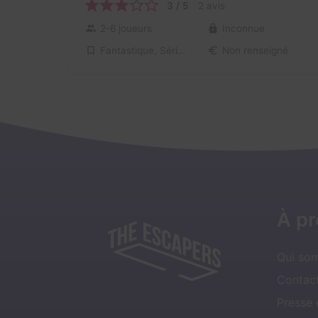
3 / 5
2 avis
2-6 joueurs
Inconnue
Fantastique, Série / Film / Roman
Non renseigné
À p
Qui so
Contact
Presse