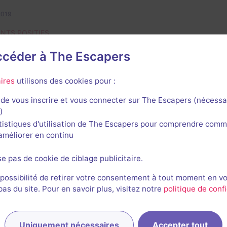
2019
INTS POSITIFS
a de l'idée, certains casse-têtes ne sont pas trop mauvais, 
accéder à The Escapers
t dans un magasin, ils se sont dits "tiens, on pourrait faire
INTS NÉGATIFS
ires
utilisons des cookies pour :
lle a été créée en fonction du matériel chiné... Quelques me
de vous inscrire et vous connecter sur The Escapers (nécessa
us simple et classique.
)
mersion est complètement ratée... Si vous avez besoin d'un 
tistiques d'utilisation de The Escapers pour comprendre comm
.. La "mise en quarantaine" du pitch de départ tombe complè
l'améliorer en continu
ement, c'est une salle qu'on aurait tous pu faire chez soi. L
eut-être en fin de salle où le thème est un peu plus respect
se pas de cookie de ciblage publicitaire.
r l'avis complet
 possibilité de retirer votre consentement à tout moment en v
s du site. Pour en savoir plus, visitez notre
politique de confi
1
Uniquement nécessaires
Accepter tout