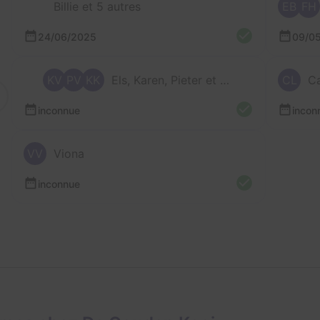
Billie et 5 autres
EB
FH
24/06/2025
09/0
KV
PV
KK
Els, Karen, Pieter et Katrijn
CL
Ca
inconnue
incon
VV
Viona
inconnue