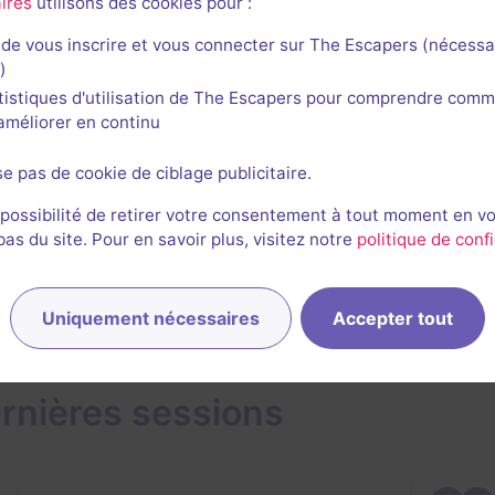
ires
utilisons des cookies pour :
de vous inscrire et vous connecter sur The Escapers (nécessa
Manu Taesch
)
325
escapes réalisés
70
escapes notés
tistiques d'utilisation de The Escapers pour comprendre comm
l'améliorer en continu
9 mai 2024
salle jouée le 9 mai 2024
se pas de cookie de ciblage publicitaire.
 possibilité de retirer votre consentement à tout moment en v
1
s du site. Pour en savoir plus, visitez notre
politique de confi
Uniquement nécessaires
Accepter tout
rnières sessions