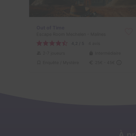
Out of Time
Escape Room Mechelen
- Malines
4,2 / 5
4 avis
2-7 joueurs
Intermédiaire
Enquête / Mystère
25€ - 45€
À p