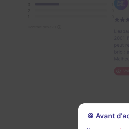
3
1
2
0
1
0
Contrôle des avis
L'espa
2001, 
peut r
brio :
Malheu
Voi
🍪 Avant d'
Décor 