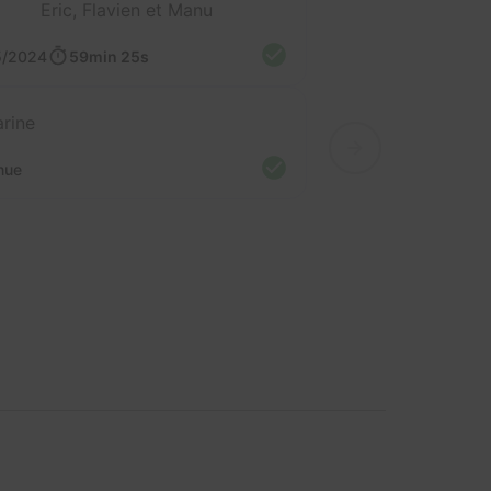
Eric, Flavien et Manu
5/2024
59min 25s
rine
nue