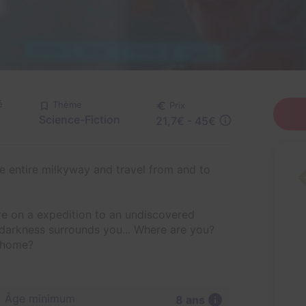
é
Thème
Prix
Science-Fiction
21,7€ - 45€
e entire milkyway and travel from and to
re on a expedition to an undiscovered
a darkness surrounds you... Where are you?
 home?
Âge minimum
8 ans