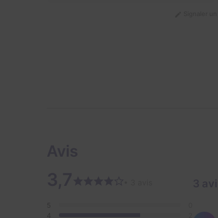
Signaler u
Avis
3,7
3 av
• 3 avis
5
0
4
2