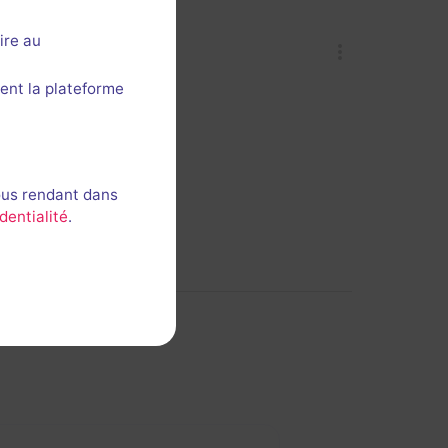
ire au
ent la plateforme
ous rendant dans
dentialité
.