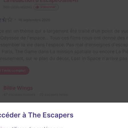
La rédaction d'EscapeGame•fr
869
salles testées
S'abonner
16 septembre 2020
ce est un thème qui a largement été traité d'un point de vue
l'Odyssée de l'espace... Tous ces films nous ont donné des 
essembler la vie dans l'espace. Pas mal d'enseignes d'esc
 à Paris, The Game dans La mission spatiale ou encore La P
reusement, sur le plan du décor, Lost in Space n'arrive pas
r l'avis complet
Billie Wings
47
escapes réalisés
10
escapes notés
24 juin 2025
salle jouée le 24 juin 2025
accéder à The Escapers
2/3
3
4
2,5
2
et son
Énigmes
Scénario
Originalité
Difficulté