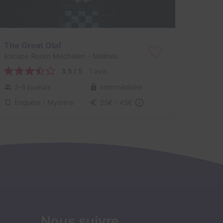
The Great Olaf
Escape Room Mechelen
- Malines
3,5 / 5
1 avis
2-6 joueurs
Intermédiaire
Enquête / Mystère
25€ - 45€
Nous suivre