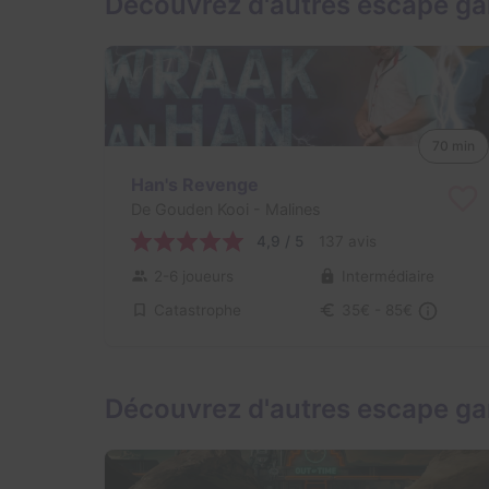
Découvrez d'autres escape g
70 min
Han's Revenge
De Gouden Kooi
- Malines
4,9 / 5
137 avis
2-6 joueurs
Intermédiaire
Catastrophe
35€ - 85€
Découvrez d'autres escape ga