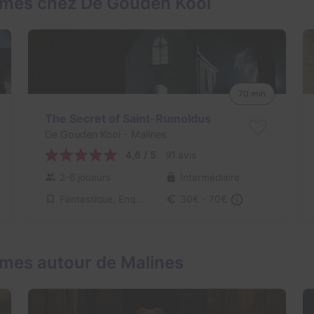
ames chez De Gouden Kooi
70 min
The Secret of Saint-Rumoldus
De Gouden Kooi
- Malines
4,6 / 5
91 avis
2-6 joueurs
Intermédiaire
Fantastique, Enquête / Mystère
30€ - 70€
mes autour de Malines