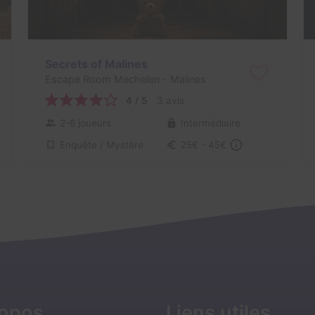
Secrets of Malines
Escape Room Mechelen
- Malines
4 / 5
3 avis
2-6 joueurs
Intermédiaire
Enquête / Mystère
25€ - 45€
ropos
Liens utiles