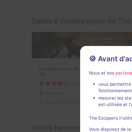
Salles d'escape game de The
🍪 Avant d'
El Último Caso de Max Malone
Nous et nos
partena
4 / 5
1 avis
vous permettre 
fonctionnement
Au choix
2-6 joueurs
mesurer les sta
Enquête / Mystère
15€ - 22€
est utilisée et 
The Escapers n'utili
Salles fermées de The SafeK
Vous disposez de la