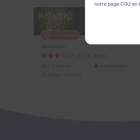
notre page CGU en ba
Salle fermée
Matadero
2,7 / 5
4 avis
2-6 joueurs
Intermédiaire
Frisson / Horreur