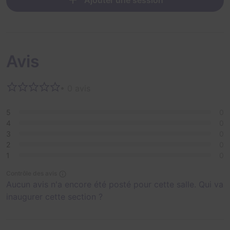
Ajouter une session
Avis
• 0 avis
5
0
4
0
3
0
2
0
1
0
Contrôle des avis
Aucun avis n'a encore été posté pour cette salle. Qui va
inaugurer cette section ?