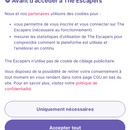
🍪 Avant d'accéder à The Escapers
Nous et nos
partenaires
utilisons des cookies pour :
vous permettre de vous inscrire et vous connecter sur The
2 h 30 min
Escapers (nécessaire au fonctionnement)
mesurer les statistiques d'utilisation de The Escapers pour
Magic Universe
Bites Motel
comprendre comment la plateforme est utilisée et
Madland
- Madrid
Bite The Fly
- 
l'améliorer en continu
5 / 5
25 avis
The Escapers n'utilise pas de cookie de ciblage publicitaire.
2 - 8
Intermédiaire
2 - 8
Vous disposez de la possibilité de retirer votre consentement à
Fantastique
55€ - 140€
tout moment en vous rendant dans notre page CGU en bas du
site. Pour en savoir plus, visitez notre
politique de
confidentialité
.
Uniquement nécessaires
Accepter tout