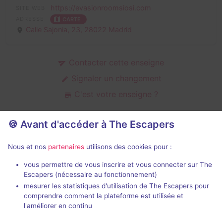
https://evasionroomsiosi.com
SITE WEB
ADRESSE
CARTE
Calle Sajonia, 23,
28022 Madrid
Contacter cette enseigne
Signaler un changement
C'est votre enseigne ?
🍪 Avant d'accéder à The Escapers
Salles d'escape game de Evasion
Nous et nos
partenaires
utilisons des cookies pour :
Room Si o Si
vous permettre de vous inscrire et vous connecter sur The
Escapers (nécessaire au fonctionnement)
mesurer les statistiques d'utilisation de The Escapers pour
comprendre comment la plateforme est utilisée et
l'améliorer en continu