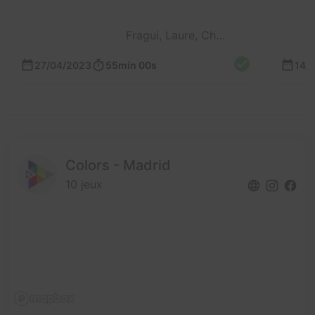
Fragui, Laure, Chris, Gabriel et L'orga
27/04/2023
55min 00s
14/
Colors - Madrid
10 jeux