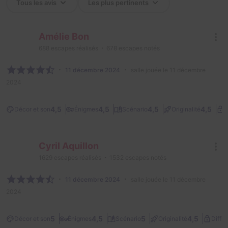
Amélie Bon
688
escapes réalisés
678
escapes notés
11 décembre 2024
salle jouée le 11 décembre
2024
4,5
4,5
4,5
4,5
Décor et son
Énigmes
Scénario
Originalité
D
Cyril Aquillon
1629
escapes réalisés
1532
escapes notés
11 décembre 2024
salle jouée le 11 décembre
2024
5
4,5
5
4,5
Décor et son
Énigmes
Scénario
Originalité
Diffic