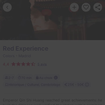
Red Experience
Colors
- Madrid
4,4
5 avis
2-7
70 min
Au choix
Historique / Culturel, Cambriolage
25€ - 50€
Emperor Qin Shi Huang reached great achievements: he