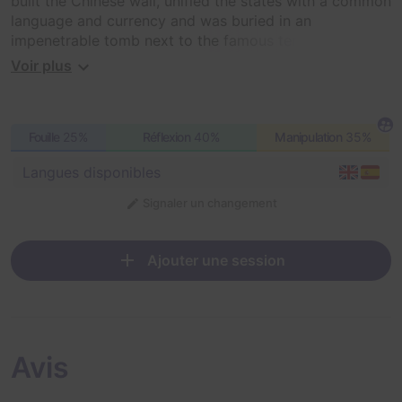
built the Chinese wall, unified the states with a common
language and currency and was buried in an
impenetrable tomb next to the famous terracotta army.
Will you be able to access and recover his mask?
Voir plus
Develop your ingenuity and live a unique experience
with an oriental atmosphere that will surprise you. Will
Fouille
25%
Réflexion
40%
Manipulation
35%
you be able to escape on time?
Langues disponibles
Signaler un changement
Ajouter une session
Avis