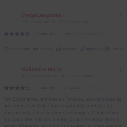
L'orga Les potes
938
escapes réalisés
890
escapes notés
27 avril 2023
salle jouée le 27 avril 2023
2
5
3
5
5
Décor et son
Énigmes
Scénario
Originalité
Difficulté
Guillaume Morin
1934
escapes réalisés
1921
escapes notés
22 avril 2021
salle jouée le 20 avril 2021
Red Experience, nominée au Terpeca, nous propose de
nous rendre en Chine pour explorer le tombeau de
l’empereur Qin et récupérer son masque. Même thème
que chez X-Dimension à Paris, pour une interprétation
assez différente. Nous allons traverser successivement