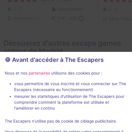
2 - 7
Intermédiaire
2 - 7
Historique / Culturel
23€ - 45€
Découvrez d'autres escape games
autour de Madrid
🍪 Avant d'accéder à The Escapers
Nous et nos
partenaires
utilisons des cookies pour :
vous permettre de vous inscrire et vous connecter sur The
2 h 30 min
Escapers (nécessaire au fonctionnement)
mesurer les statistiques d'utilisation de The Escapers pour
Magic Universe
Bites Motel
comprendre comment la plateforme est utilisée et
Madland
- Madrid
Bite The Fly
- 
l'améliorer en continu
5 / 5
25 avis
The Escapers n'utilise pas de cookie de ciblage publicitaire.
2 - 8
Intermédiaire
2 - 8
Vous disposez de la possibilité de retirer votre consentement à