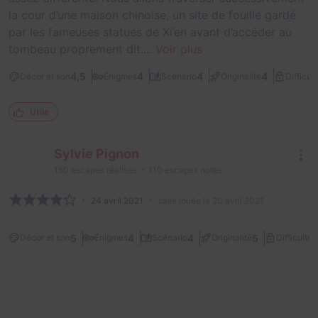
la cour d’une maison chinoise, un site de fouille gardé
par les fameuses statues de Xi’en avant d’accéder au
tombeau proprement dit....
Voir plus
4,5
4
4
4
Décor et son
Énigmes
Scénario
Originalité
Difficult
Utile
Sylvie Pignon
150
escapes réalisés
110
escapes notés
24 avril 2021
salle jouée le 20 avril 2021
2
5
4
4
5
Décor et son
Énigmes
Scénario
Originalité
Difficulté